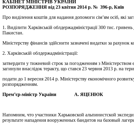
КАБІНЕТ МІНІСТРІВ УКРАЇНИ
РОЗПОРЯДЖЕННЯ
від 23 квітня 2014 р. № 396-р,
Київ
Про виділення коштів для надання допомоги сім’ям осіб, які заг
1. Виділити Харківській облдержадміністрації 300 тис. гривень 
Пакистан.
Міністерству фінансів здійснити зазначені видатки за рахунок
2. Харківській облдержадміністрації:
затвердити у тижневий строк за погодженням з Міністерством ек
загинули внаслідок теракту, що стався 23 червня 2013 р. на тер
подати до 1 вересня 2014 р. Міністерству економічного розвитку
розпорядженням.
Прем’єр-міністр України А. ЯЦЕНЮК
Напомним, что участники Харьковской альпинистской экспед
результате нападения вооруженных бандитов на базовый лагер