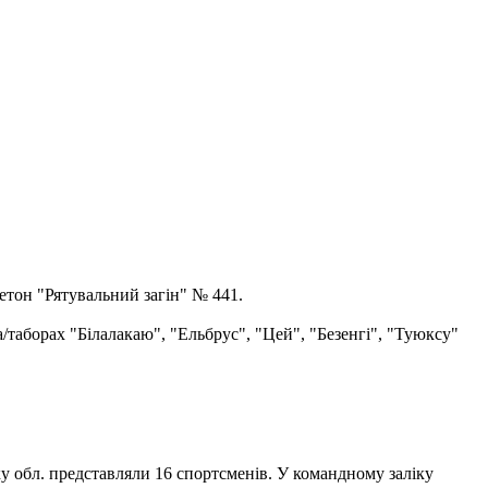
етон "Рятувальний загін" № 441.
а/таборах "Білалакаю", "Ельбрус", "Цей", "Безенгі", "Туюксу"
ку обл. представляли 16 спортсменів. У командному заліку