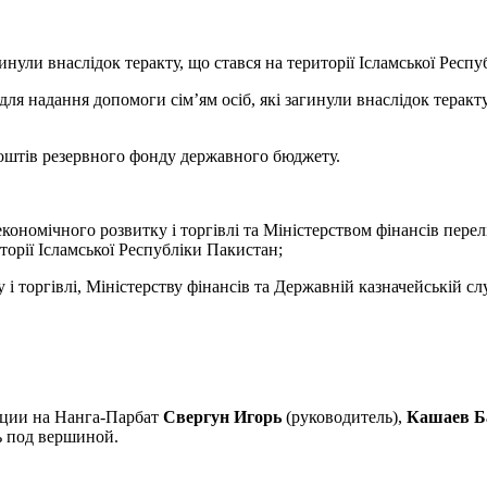
инули внаслідок теракту, що стався на території Ісламської Респ
для надання допомоги сім’ям осіб, які загинули внаслідок теракту,
 коштів резервного фонду державного бюджету.
ономічного розвитку і торгівлі та Міністерством фінансів перелі
иторії Ісламської Республіки Пакистан;
 і торгівлі, Міністерству фінансів та Державній казначейській сл
иции на Нанга-Парбат
Свергун Игорь
(руководитель),
Кашаев Ба
ь под вершиной.