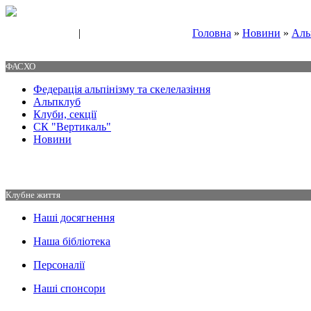
|
Головна
»
Новини
»
Аль
Свяжитесь с нами
Контакты
ФАСХО
Федерація альпінізму та скелелазіння
Альпклуб
Клуби, секції
СК "Вертикаль"
Новини
Клубне життя
Наші досягнення
Наша бібліотека
Персоналії
Наші спонсори