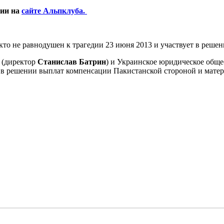
ции на
сайте Альпклуба.
 кто не равнодушен к трагедии 23 июня 2013 и участвует в реш
(директор
Станислав Батрин
) и Украинское юридическое обще
в решении выплат компенсации Пакистанской стороной и матер