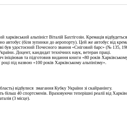
харківський альпініст Віталій Бахтігозін. Кремація відбудеться 1
но автобус (біля зупинки до аеропорту). Цей же автобус від крема
ві був удостоєний Почесного звання «Сніговий барс» (№ 135, 198
України. Доцент, кандидат технічних наук, ветеран праці.
ініціював та підготовив видання книги «80 років Харківському а
 році під назвою «100 років Харківському альпінізму».
бласть) відбулися змагання Кубку України зі скайранінгу.
 більш 40 спортсменів. Враховуючи теперішні реалії від Харківс
алія (3 місце).