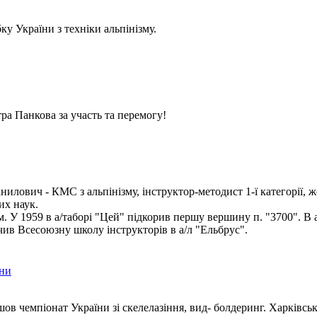
у України з техніки альпінізму.
ра Панкова за участь та перемогу!
илович - КМС з альпінізму, інструктор-методист 1-ї категорії, ж
их наук.
ом. У 1959 в а/таборі "Цей" підкорив першу вершину п. "3700". В 
чив Всесоюзну школу інструкторів в а/л "Ельбрус".
їни
шов чемпіонат України зі скелелазіння, вид- болдеринг. Харківсь