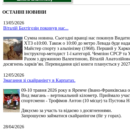
ОСТАННІ НОВИНИ
13/05/2026
Віталій Бахтігозін покинув нас...
Сумна новина. Сьогодні вранці нас покинув Видатний 
ХТЗ о10:00. Також о 10:00 до метро Левада буде нада
Майстер спорту з альпінізму (1968). Перший у Харко
інструктор-методист 1-ї категорії. Чемпіон СРСР та 
Разом з дружиною Валентиною, Віталій Анатолійович 
досягнень харків’ян. Перевидання цієї книги планується у 2027
12/05/2026
Змагання зі скайранінгу в Карпатах.
09-10 травня 2026 року в Яремче (Івано-Франківська о
Вид змагань – вертикальний кілометр. Приймало участь
спортсмени - Трофімов Антон (10 місце) та Пустова Нат
Дякуємо за участь та відаємо з досягненнями.
Запрошуємо займатися скайранінгом (біг у горах).
28/04/2026