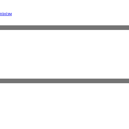
пінізм