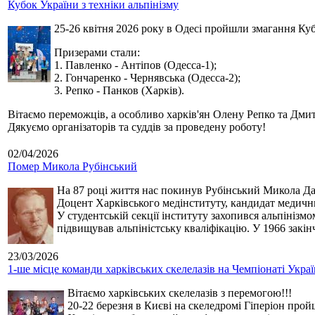
Кубок України з техніки альпінізму
25-26 квітня 2026 року в Одесі пройшли змагання Кубк
Призерами стали:
1. Павленко - Антіпов (Одесса-1);
2. Гончаренко - Чернявська (Одесса-2);
3. Репко - Панков (Харків).
Вітаємо переможців, а особливо харків'ян Олену Репко та Дмит
Дякуємо організаторів та суддів за проведену роботу!
02/04/2026
Помер Микола Рубінський
На 87 році життя нас покинув Рубінський Микола Дан
Доцент Харківського медінституту, кандидат медичн
У студентській секції інституту захопився альпінізм
підвищував альпіністську кваліфікацію. У 1966 закін
23/03/2026
1-ше місце команди харківських скелелазів на Чемпіонаті Укра
Вітаємо харківських скелелазів з перемогою!!!
20-22 березня в Києві на скеледромі Гіперіон прой