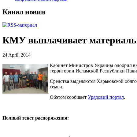
Канал новин
КМУ выплачивает материаль
24 April, 2014
Кабинет Министров Украины одобрил выд
территории Исламской Республики Пакис
Средства выделяются Харьковской облгос
семьи.
Обэтом сообщает
Урядовий портал
.
Полный текст распоряжения: