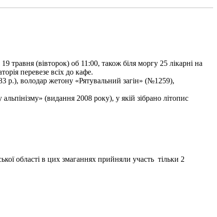
9 травня (вівторок) об 11:00, також біля моргу 25 лікарні на
торія перевезе всіх до кафе.
3 р.), володар жетону «Рятувальний загін» (№1259),
льпінізму» (видання 2008 року), у якій зібрано літопис
ької області в цих змаганнях прийняли участь тільки 2