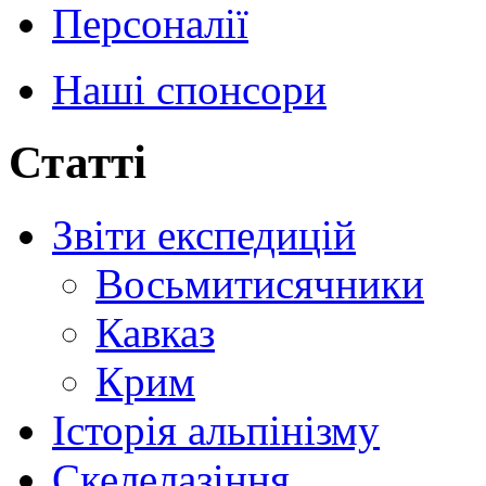
Персоналії
Наші спонсори
Статті
Звіти експедицій
Восьмитисячники
Кавказ
Крим
Історія альпінізму
Скелелазіння