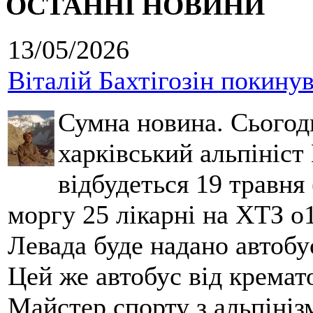
ОСТАННІ НОВИНИ
13/05/2026
Віталій Бахтігозін покинув 
Сумна новина. Сьогод
харківський альпініст 
відбудеться 19 травня 
моргу 25 лікарні на ХТЗ о
Левада буде надано автобус
Цей же автобус від кремато
Майстер спорту з альпініз