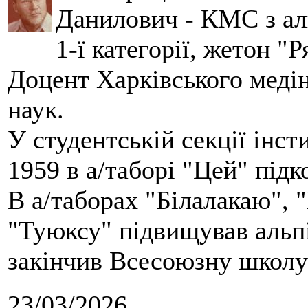
Данилович - КМС з аль
1-ї категорії, жетон "
Доцент Харківського меді
наук.
У студентській секції інст
1959 в а/таборі "Цей" під
В а/таборах "Білалакаю", "
"Туюксу" підвищував альпі
закінчив Всесоюзну школу 
23/03/2026