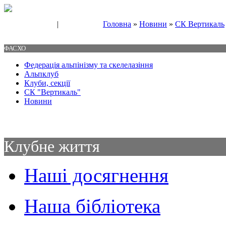
|
Головна
»
Новини
»
СК Вертикаль
Свяжитесь с нами
Контакты
ФАСХО
Федерація альпінізму та скелелазіння
Альпклуб
Клуби, секції
СК "Вертикаль"
Новини
Клубне життя
Наші досягнення
Наша бібліотека