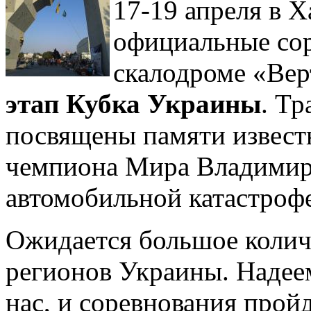
17-19 апреля в Х
официальные сор
скалодроме «Вер
этап Кубка Украины
. Т
посвящены памяти известн
чемпиона Мира Владимира
автомобильной катастрофе
Ожидается большое количе
регионов Украины. Надеем
нас, и соревнования прой