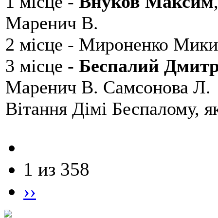
1 місце -
Внуков Максим
Маренич В.
2 місце - Мироненко Мики
3 місце -
Беспалий Дмит
Маренич В. Самсонова Л.
Вітання Дімі Беспалому, 
1 из 358
››