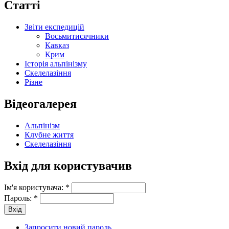
Статті
Звіти експедицій
Восьмитисячники
Кавказ
Крим
Історія альпінізму
Скелелазіння
Різне
Відеогалерея
Альпінізм
Клубне життя
Скелелазіння
Вхід для користувачив
Ім'я користувача:
*
Пароль:
*
Запросити новий пароль