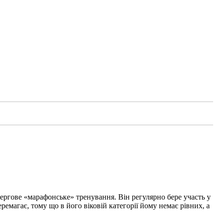
 чергове «марафонське» тренування. Він регулярно бере участь у
еремагає, тому що в його віковій категорії йому немає рівних, а