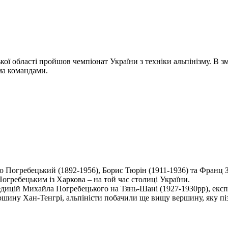
кої області пройшов чемпіонат України з техніки альпінізму. В з
ма командами.
ло Погребецький (1892-1956), Борис Тюрін (1911-1936) та Франц
огребецьким із Харкова – на той час столиці України.
едицій Михайла Погребецького на Тянь-Шані (1927-1930рр), експе
шину Хан-Тенгрі, альпіністи побачили ще вищу вершину, яку піз