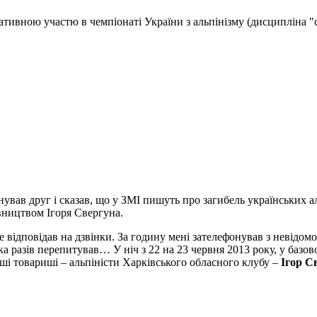
ативною участю в чемпіонаті України з альпінізму (дисципліна "
фонував друг і сказав, що у ЗМІ пишуть про загибель українських 
івництвом Ігоря Свергуна.
не відповідав на дзвінки. За годину мені зателефонував з невід
лька разів перепитував… У ніч з 22 на 23 червня 2013 року, у ба
аші товариші – альпіністи Харківського обласного клубу –
Ігор С