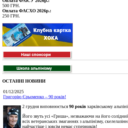
Оплата ФАіСУ 2026р.:
500 ГРН.
Оплата ФАСХО 2026р.:
250 ГРН.
ОСТАННІ НОВИНИ
01/12/2025
Григорію Єрьоменко – 90 років!
2 грудня виповнюється
90 років
харківському альпін
Його звуть усі «Гриша», незважаючи на його солідний
всіх ветеранських змаганнях з альпінізму, скелелазінн
найчастіше і зовсім немає суперників!