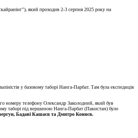
скайранінг"), який проходив 2-3 серпня 2025 року на
альпіністів у базовому таборі Нанга-Парбат. Там була експедиція
омого номеру телефону Олександр Заколодний, який був
зовому таборі під вершиною Нанга-Парбат (Пакистан) було
вергун, Бадаві Кашаєв та Дмитро Коняєв.