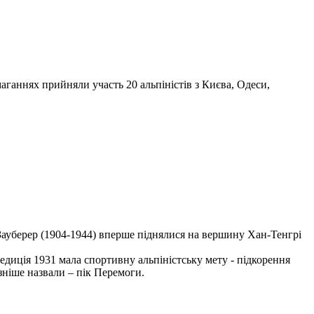
маганнях прийняли участь 20 альпіністів з Києва, Одеси,
 Зауберер (1904-1944) вперше піднялися на вершину Хан-Тенгрі
диція 1931 мала спортивну альпіністську мету - підкорення
ніше назвали – пік Перемоги.