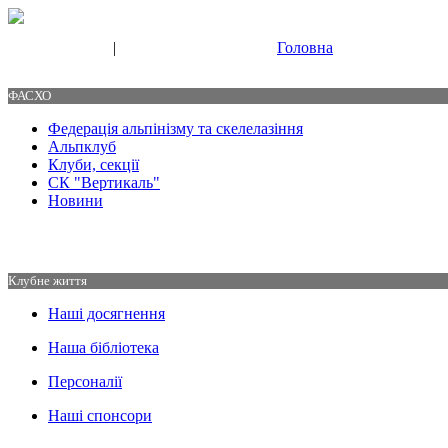
|
Головна
Свяжитесь с нами
Контакты
ФАСХО
Федерація альпінізму та скелелазіння
Альпклуб
Клуби, секції
СК "Вертикаль"
Новини
Клубне життя
Наші досягнення
Наша бібліотека
Персоналії
Наші спонсори