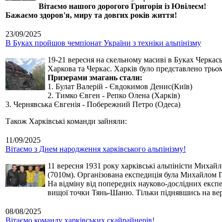
Вітаємо нашого дорогого Григорія із Ювілеєм!
Бажаємо здоров'я, миру та довгих років життя!
23/09/2025
В Буках пройшов чемпіонат України з техніки альпінізму
19-21 вересня на скельному масиві в Буках Черкась
Харкова та Черкас. Харків було представлено трьо
Призерами змагань стали:
1. Булат Валерій - Євдокимов Денис(Київ)
2. Тимко Євген - Репко Олена (Харків)
3. Чернявська Євгенія - Побережний Петро (Одеса)
Також Харківські команди зайняли:
11/09/2025
Вітаємо з Днем народження харківського альпінізму!
11 вересня 1931 року харківські альпіністи Михай
(7010м). Організована експедиція була Михайлом П
На відміну від попередніх науково-дослідних експ
вищої точки Тянь-Шаню. Тільки піднявшись на вер
08/08/2025
Вітаємо команду харківських скайрайнерів!