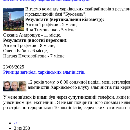
Вітаємо команду харківських скайрайнерів з результ
гірськолижній базі "Буковель".
Результати (вертикальний кілометр):
Антон Трофімов - 5 місце,
Яна Тимошенко - 5 місце,
Оксана Андрощук - 11 місце.
Результати (висотні перегони):
Антон Трофімов - 8 місце,
Олена Бабич - 6 місце,
Наталя Пустовойтова - 7 місце.
23/06/2025
Річниця загибелі харківських альпіністів.
12 років тому, о 8:00 сонячної неділі, мені зателе
альпіністів Харківського клубу альпіністів під кер
У мене зв'язок із ними був через супутниковий телефон, який 
учасником цієї експедиції. Я не міг повірити його словам і кі
розстріляно терористами 10 альпіністів, серед яких загинули н
‹‹
3 из 358