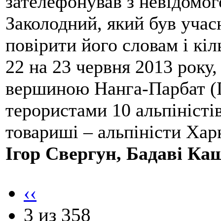
зателефонував з невідомо
Заколодний, який був учасн
повірити його словам і кіл
22 на 23 червня 2013 року,
вершиною Нанга-Парбат (П
терористами 10 альпіністі
товариші – альпіністи Хар
Ігор Свергун, Бадаві Ка
‹‹
3 из 358