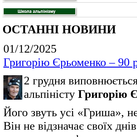
ОСТАННІ НОВИНИ
01/12/2025
Григорію Єрьоменко – 90 р
2 грудня виповнюєтьс
альпіністу
Григорію 
Його звуть усі «Гриша», н
Він не відзначає своїх дні