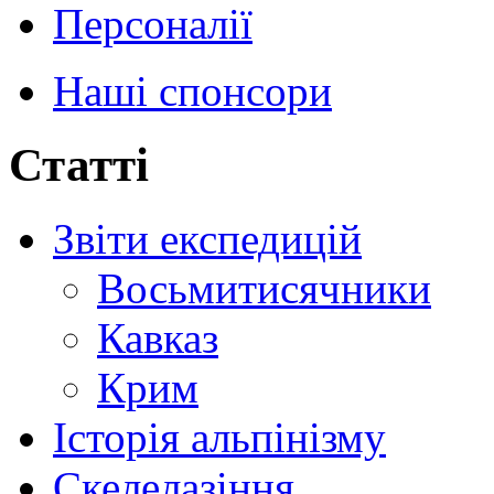
Персоналії
Наші спонсори
Статті
Звіти експедицій
Восьмитисячники
Кавказ
Крим
Історія альпінізму
Скелелазіння