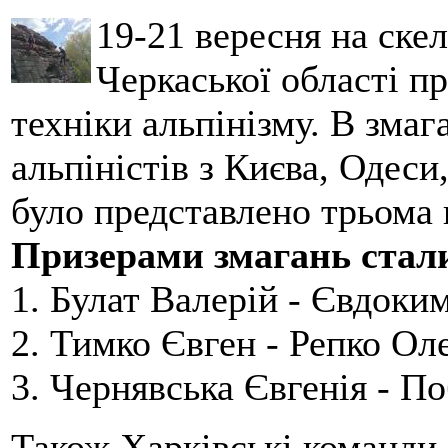
19-21 вересня на ске
Черкаської області п
техніки альпінізму. В зма
альпіністів з Києва, Одеси
було представлено трьома
Призерами змагань стал
1. Булат Валерій - Євдоки
2. Тимко Євген - Репко Ол
3. Чернявська Євгенія - П
Також Харківські команди 