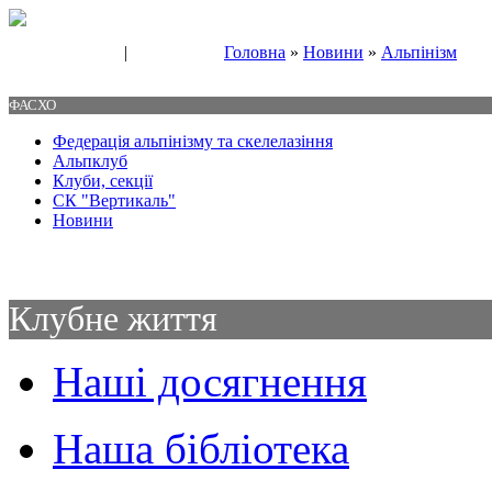
|
Головна
»
Новини
»
Альпінізм
Свяжитесь с нами
Контакты
ФАСХО
Федерація альпінізму та скелелазіння
Альпклуб
Клуби, секції
СК "Вертикаль"
Новини
Клубне життя
Наші досягнення
Наша бібліотека