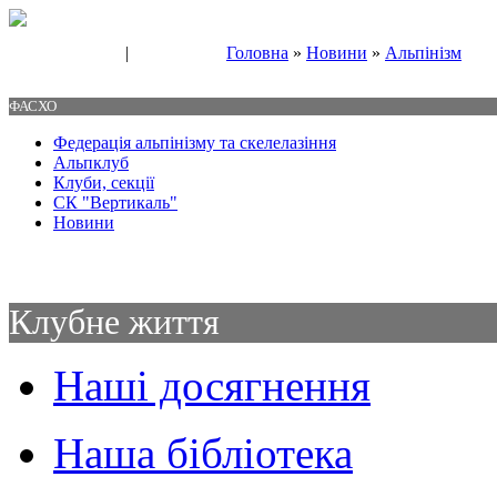
|
Головна
»
Новини
»
Альпінізм
Свяжитесь с нами
Контакты
ФАСХО
Федерація альпінізму та скелелазіння
Альпклуб
Клуби, секції
СК "Вертикаль"
Новини
Клубне життя
Наші досягнення
Наша бібліотека