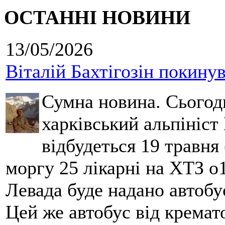
ОСТАННІ НОВИНИ
13/05/2026
Віталій Бахтігозін покинув 
Сумна новина. Сьогод
харківський альпініст 
відбудеться 19 травня 
моргу 25 лікарні на ХТЗ о
Левада буде надано автобус
Цей же автобус від кремато