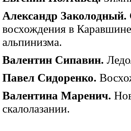
Александр Заколодный.
восхождения в Каравшине
альпинизма.
Валентин Сипавин.
Ледол
Павел Сидоренко.
Восхож
Валентина Маренич.
Нов
скалолазании.