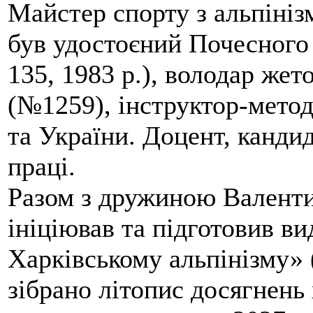
Майстер спорту з альпініз
був удостоєний Почесного
135, 1983 р.), володар жет
(№1259), інструктор-метод
та України. Доцент, кандид
праці.
Разом з дружиною Валенти
ініціював та підготовив ви
Харківському альпінізму» 
зібрано літопис досягнень 