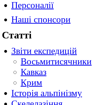
Персоналії
Наші спонсори
Статті
Звіти експедицій
Восьмитисячники
Кавказ
Крим
Історія альпінізму
Скелелазіння