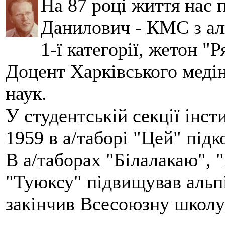
На 87 році життя нас
Данилович - КМС з аль
1-ї категорії, жетон "
Доцент Харківського меді
наук.
У студентській секції інст
1959 в а/таборі "Цей" під
В а/таборах "Білалакаю", "
"Туюксу" підвищував альпі
закінчив Всесоюзну школу 