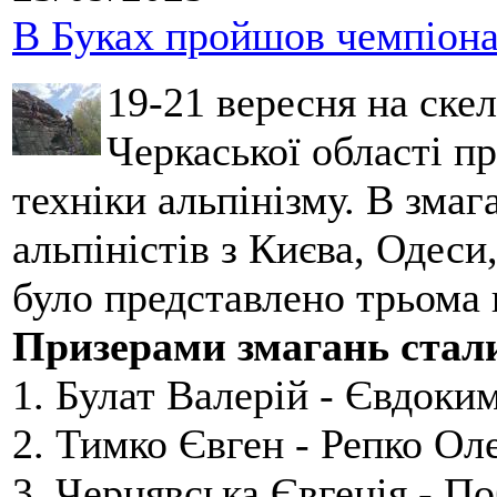
В Буках пройшов чемпіонат
19-21 вересня на ске
Черкаської області п
техніки альпінізму. В зма
альпіністів з Києва, Одеси
було представлено трьома
Призерами змагань стал
1. Булат Валерій - Євдоки
2. Тимко Євген - Репко Ол
3. Чернявська Євгенія - П