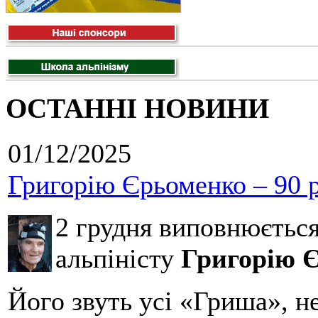
ОСТАННІ НОВИНИ
01/12/2025
Григорію Єрьоменко – 90 р
2 грудня виповнюєтьс
альпіністу
Григорію 
Його звуть усі «Гриша», н