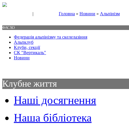
|
Головна
»
Новини
»
Альпінізм
Свяжитесь с нами
Контакты
ФАСХО
Федерація альпінізму та скелелазіння
Альпклуб
Клуби, секції
СК "Вертикаль"
Новини
Клубне життя
Наші досягнення
Наша бібліотека