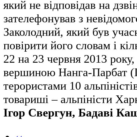
який не відповідав на дзві
зателефонував з невідомо
Заколодний, який був учасн
повірити його словам і кіл
22 на 23 червня 2013 року,
вершиною Нанга-Парбат (П
терористами 10 альпіністі
товариші – альпіністи Хар
Ігор Свергун, Бадаві Ка
‹‹