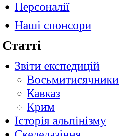
Персоналії
Наші спонсори
Статті
Звіти експедицій
Восьмитисячники
Кавказ
Крим
Історія альпінізму
Скелелазіння