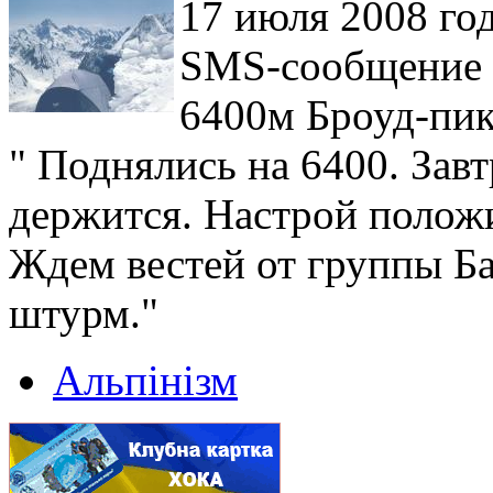
17 июля 2008 год
SMS-сообщение о
6400м Броуд-пик
" Поднялись на 6400. Завт
держится. Настрой положи
Ждем вестей от группы Б
штурм."
Альпінізм