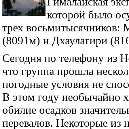
Гималайская экс
которой было ос
трех восьмитысячников: 
(8091м) и Дхаулагири (81
Сегодня по телефону из 
что группа прошла нескол
погодные условия не спо
В этом году необычайно х
обилие осадков значител
перевалов. Некоторые из 