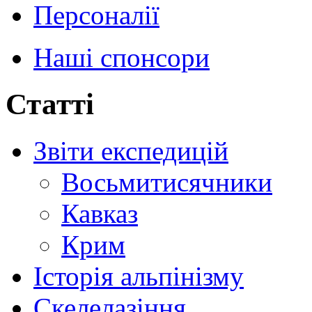
Персоналії
Наші спонсори
Статті
Звіти експедицій
Восьмитисячники
Кавказ
Крим
Історія альпінізму
Скелелазіння