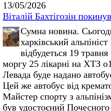
13/05/2026
Віталій Бахтігозін покинув 
Сумна новина. Сьогод
харківський альпініст 
відбудеться 19 травня 
моргу 25 лікарні на ХТЗ о
Левада буде надано автобус
Цей же автобус від кремато
Майстер спорту з альпініз
був удостоєний Почесного