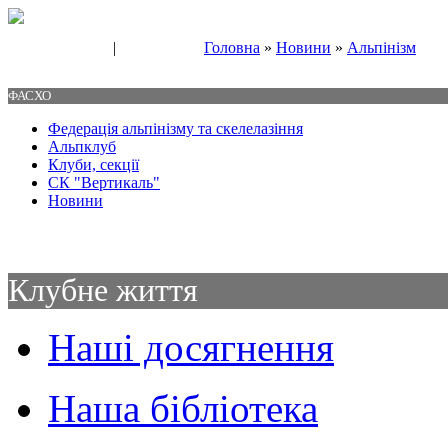
|
Головна
»
Новини
»
Альпінізм
Свяжитесь с нами
Контакты
ФАСХО
Федерація альпінізму та скелелазіння
Альпклуб
Клуби, секції
СК "Вертикаль"
Новини
Клубне життя
Наші досягнення
Наша бібліотека