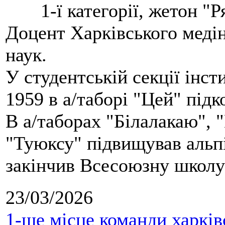
1-ї категорії, жетон "
Доцент Харківського меді
наук.
У студентській секції інст
1959 в а/таборі "Цей" під
В а/таборах "Білалакаю", "
"Туюксу" підвищував альпі
закінчив Всесоюзну школу 
23/03/2026
1-ше місце команди харків