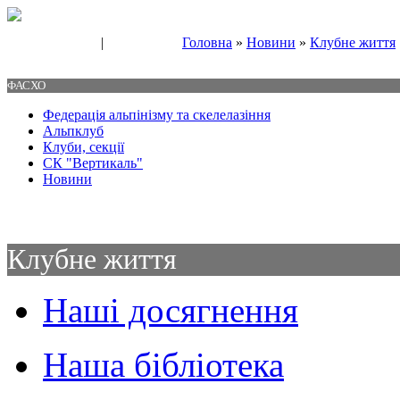
|
Головна
»
Новини
»
Клубне життя
Свяжитесь с нами
Контакты
ФАСХО
Федерація альпінізму та скелелазіння
Альпклуб
Клуби, секції
СК "Вертикаль"
Новини
Клубне життя
Наші досягнення
Наша бібліотека