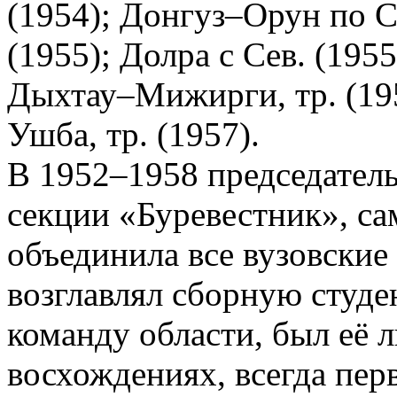
(1954); Донгуз–Орун по 
(1955); Долра с Сев. (195
Дыхтау–Мижирги, тр. (195
Ушба, тр. (1957).
В 1952–1958 председател
секции «Буревестник», са
объединила все вузовские
возглавлял сборную студ
команду области, был её 
восхождениях, всегда пе