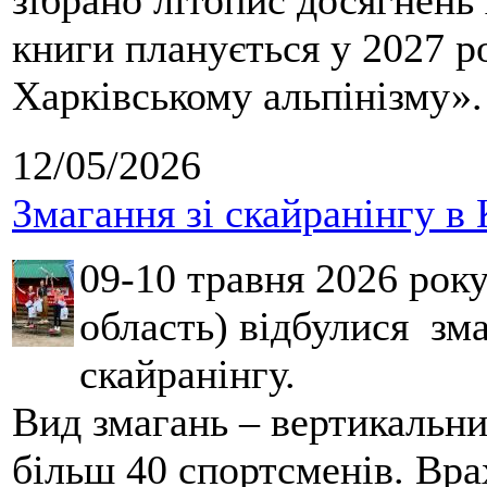
зібрано літопис досягнень 
книги планується у 2027 р
Харківському альпінізму».
12/05/2026
Змагання зі скайранінгу в 
09-10 травня 2026 рок
область) відбулися зма
скайранінгу.
Вид змагань – вертикальн
більш 40 спортсменів. Вра