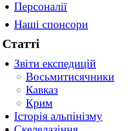
Персоналії
Наші спонсори
Статті
Звіти експедицій
Восьмитисячники
Кавказ
Крим
Історія альпінізму
Скелелазіння