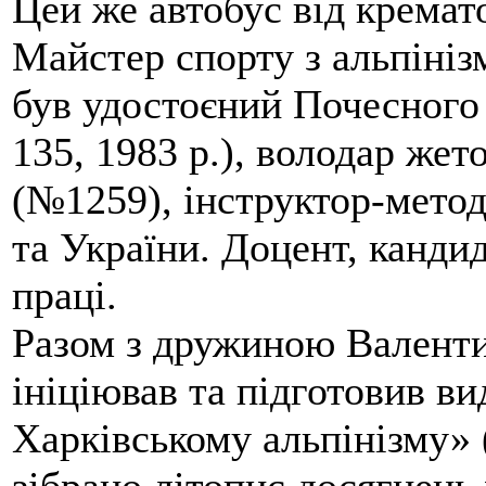
Цей же автобус від кремато
Майстер спорту з альпініз
був удостоєний Почесного
135, 1983 р.), володар жет
(№1259), інструктор-метод
та України. Доцент, кандид
праці.
Разом з дружиною Валенти
ініціював та підготовив ви
Харківському альпінізму» 