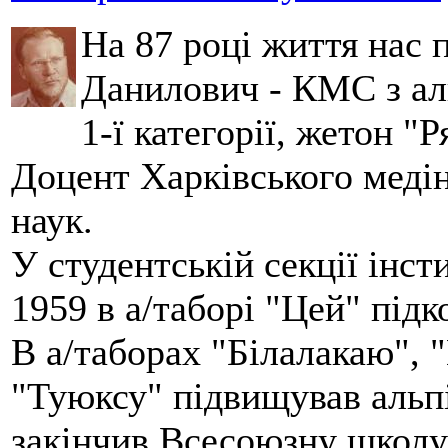
На 87 році життя нас
Данилович - КМС з аль
1-ї категорії, жетон "
Доцент Харківського меді
наук.
У студентській секції інст
1959 в а/таборі "Цей" під
В а/таборах "Білалакаю", "
"Туюксу" підвищував альпі
закінчив Всесоюзну школу 