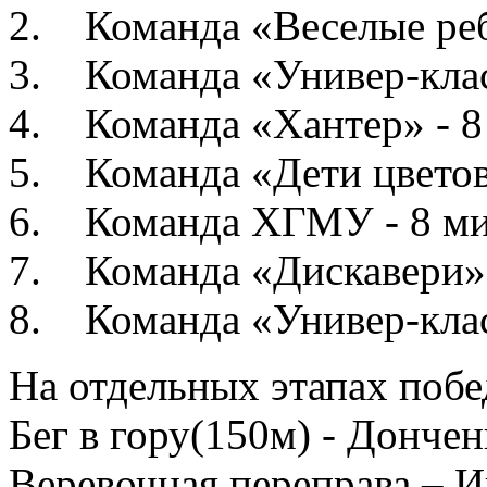
2. Команда «Веселые ребя
3. Команда «Универ-класс
4. Команда «Хантер» - 8 
5. Команда «Дети цветов»
6. Команда ХГМУ - 8 мин
7. Команда «Дискавери» (
8. Команда «Универ-класс
На отдельных этапах побе
Бег в гору(150м) - Донче
Веревочная переправа – И