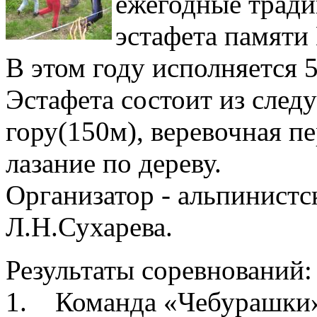
ежегодные тради
эстафета памяти
В этом году исполняется 5
Эстафета состоит из след
гору(150м), веревочная пе
лазание по дереву.
Организатор - альпинистс
Л.Н.Сухарева.
Результаты соревнований:
1. Команда «Чебурашки» 