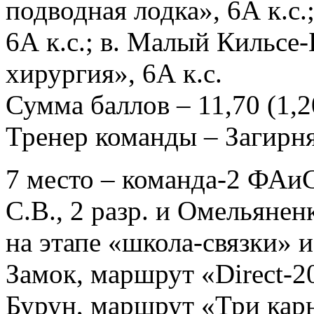
подводная лодка», 6А к.с.
6А к.с.; в. Малый Кильсе
хирургия», 6А к.с.
Сумма баллов – 11,70 (1,20
Тренер команды – Загирн
7 место – команда-2 ФАиС
С.В., 2 разр. и Омельянен
на этапе «школа-связки» и
Замок, маршрут «Direct-20
Бурун, маршрут «Три карни