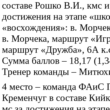
составе Рошко В.И., кмс и
достижения на этапе «шко
«восхождения»: в. Морчек
в. Морчека, маршрут «Игро
маршрут «Дружба», 6А к.
Сумма баллов – 18,17 (1,34
Тренер команды – Митюх
4 место – команда ФАиС П
Кременчуг в составе Кийко
мс за достижения на этапе