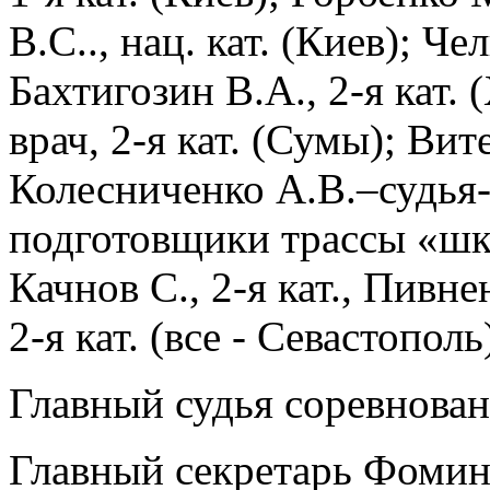
В.С.., нац. кат. (Киев); Че
Бахтигозин В.А., 2-я кат. 
врач, 2-я кат. (Сумы); Вите
Колесниченко А.В.–судья-
подготовщики трассы «школ
Качнов С., 2-я кат., Пивнен
2-я кат. (все - Севастополь
Главный судья соревновани
Главный секретарь Фомин А