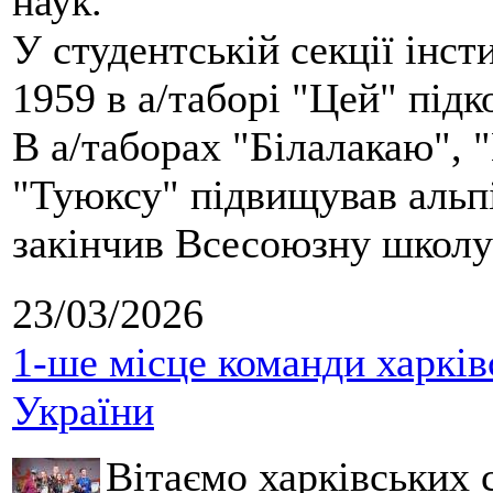
наук.
У студентській секції інст
1959 в а/таборі "Цей" під
В а/таборах "Білалакаю", "
"Туюксу" підвищував альпі
закінчив Всесоюзну школу 
23/03/2026
1-ше місце команди харків
України
Вітаємо харківських 