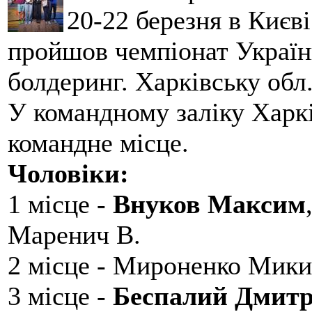
20-22 березня в Києві
пройшов чемпіонат України
болдеринг. Харківську обл
У командному заліку Харкі
командне місце.
Чоловіки:
1 місце -
Внуков Максим
Маренич В.
2 місце - Мироненко Мики
3 місце -
Беспалий Дмит