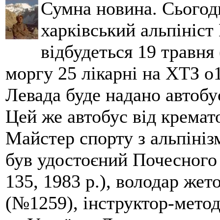
Сумна новина. Сьогод
харківський альпініст 
відбудеться 19 травня 
моргу 25 лікарні на ХТЗ о
Левада буде надано автобус
Цей же автобус від кремато
Майстер спорту з альпініз
був удостоєний Почесного
135, 1983 р.), володар жет
(№1259), інструктор-метод