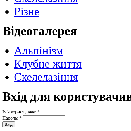
Різне
Відеогалерея
Альпінізм
Клубне життя
Скелелазіння
Вхід для користувачи
Ім'я користувача:
*
Пароль:
*