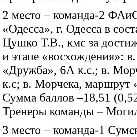
2 место – команда-2 ФАиС
«Одесса», г. Одесса в сос
Цушко Т.В., кмс за дости
и этапе «восхождения»: в
«Дружба», 6А к.с.; в. Мо
к.с; в. Морчека, маршрут 
Сумма баллов –18,51 (0,527
Тренеры команды – Могил
3 место – команда-1 Сумс