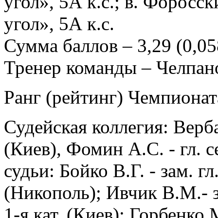
угол», 5А к.с.; в. Форос
угол», 5А к.с.
Сумма баллов – 3,29 (0,058
Тренер команды – Челпан
Ранг (рейтинг) Чемпионата
Судейская коллегия: Верба 
(Киев), Фомин А.С. - гл. се
судьи: Бойко В.Г. - зам. гл
(Никополь); Ивчик В.М.- з
1-я кат. (Киев); Горбенко 