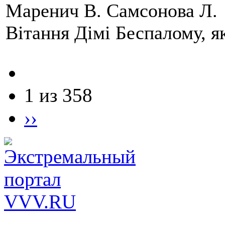
Маренич В. Самсонова Л.
Вітання Дімі Беспалому, 
1 из 358
››