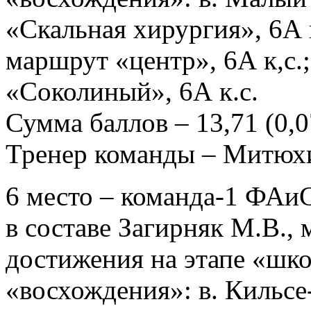
«Скальная хирургия», 6А к
маршрут «центр», 6А к,с.;
«Соколиный», 6А к.с.
Сумма баллов – 13,71 (0,07
Тренер команды – Митюх
6 место – команда-1 ФАиС
в составе Загирняк М.В., 
достижения на этапе «шко
«восхождения»: в. Кильс