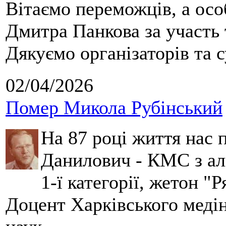
Вітаємо переможців, а осо
Дмитра Панкова за участь 
Дякуємо організаторів та с
02/04/2026
Помер Микола Рубінський
На 87 році життя нас
Данилович - КМС з аль
1-ї категорії, жетон "
Доцент Харківського меді