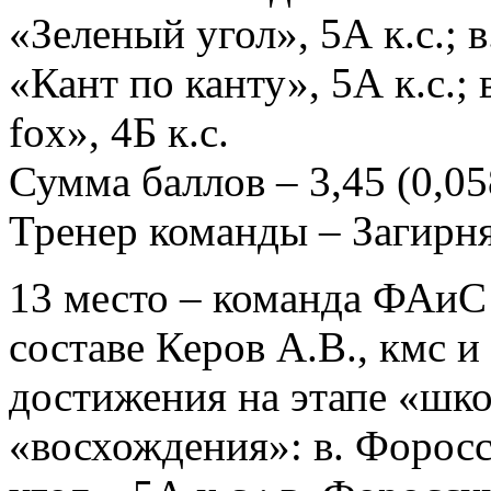
«Зеленый угол», 5А к.с.; 
«Кант по канту», 5А к.с.;
fox», 4Б к.с.
Сумма баллов – 3,45 (0,058
Тренер команды – Загирн
13 место – команда ФАиС 
составе Керов А.В., кмс и
достижения на этапе «шко
«восхождения»: в. Форос