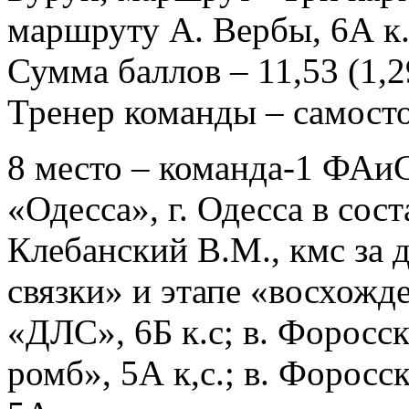
маршруту А. Вербы, 6А к.
Сумма баллов – 11,53 (1,29
Тренер команды – самост
8 место – команда-1 ФАиС
«Одесса», г. Одесса в сос
Клебанский В.М., кмс за 
связки» и этапе «восхожд
«ДЛС», 6Б к.с; в. Форосс
ромб», 5А к,с.; в. Форосс