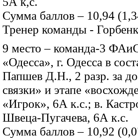
5А к,с.
Сумма баллов – 10,94 (1,34
Тренер команды - Горбен
9 место – команда-3 ФАиС
«Одесса», г. Одесса в сос
Папшев Д.Н., 2 разр. за д
связки» и этапе «восхожд
«Игрок», 6А к.с.; в. Каст
Швеца-Пугачева, 6А к.с.
Сумма баллов – 10,92 (0,07