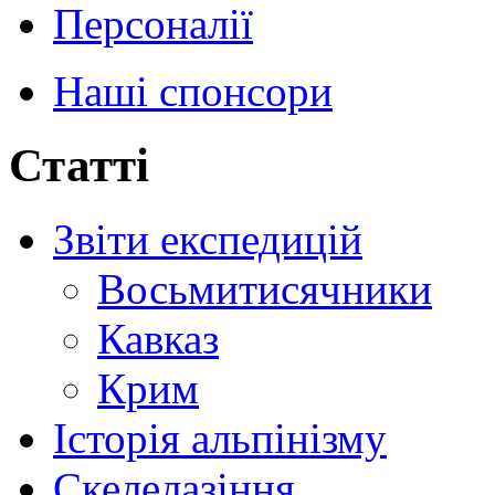
Персоналії
Наші спонсори
Статті
Звіти експедицій
Восьмитисячники
Кавказ
Крим
Історія альпінізму
Скелелазіння