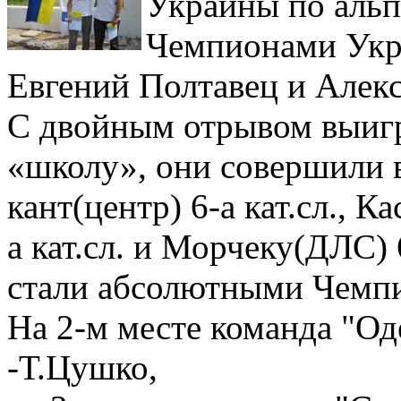
Украины по альп
Чемпионами Укр
Евгений Полтавец и Алек
С двойным отрывом выигр
«школу», они совершили 
кант(центр) 6-а кат.сл., 
а кат.сл. и Морчеку(ДЛС) 
стали абсолютными Чемп
На 2-м месте команда "Од
-Т.Цушко,