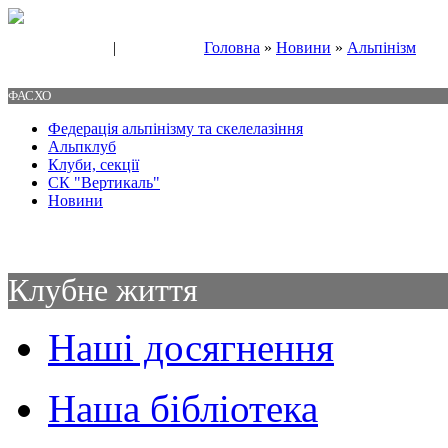
|
Головна
»
Новини
»
Альпінізм
Свяжитесь с нами
Контакты
ФАСХО
Федерація альпінізму та скелелазіння
Альпклуб
Клуби, секції
СК "Вертикаль"
Новини
Клубне життя
Наші досягнення
Наша бібліотека