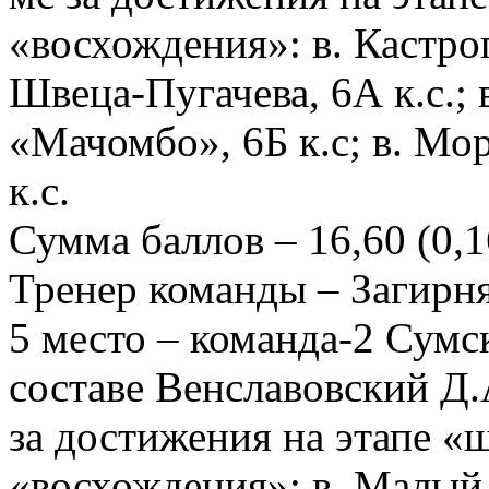
«восхождения»: в. Кастро
Швеца-Пугачева, 6А к.с.;
«Мачомбо», 6Б к.с; в. Мо
к.с.
Сумма баллов – 16,60 (0,16
Тренер команды – Загирн
5 место – команда-2 Сумс
составе Венславовский Д.
за достижения на этапе «ш
«восхождения»: в. Малый