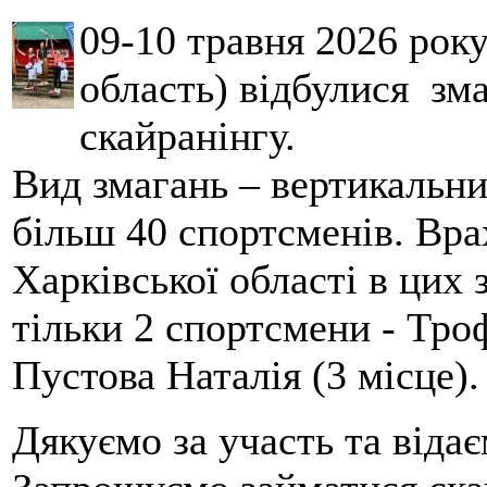
09-10 травня 2026 рок
область) відбулися зма
скайранінгу.
Вид змагань – вертикальн
більш 40 спортсменів. Вра
Харківської області в цих
тільки 2 спортсмени - Тро
Пустова Наталія (3 місце).
Дякуємо за участь та віда