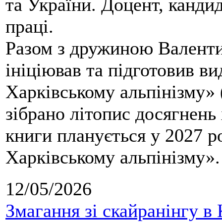
та України. Доцент, кандид
праці.
Разом з дружиною Валенти
ініціював та підготовив ви
Харківському альпінізму» 
зібрано літопис досягнень 
книги планується у 2027 р
Харківському альпінізму».
12/05/2026
Змагання зі скайранінгу в 