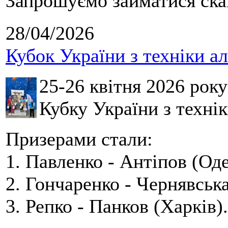
Запрошуємо займатися скай
28/04/2026
Кубок України з техніки а
25-26 квітня 2026 рок
Кубку України з технік
Призерами стали:
1. Павленко - Антіпов (Оде
2. Гончаренко - Чернявська
3. Репко - Панков (Харків).