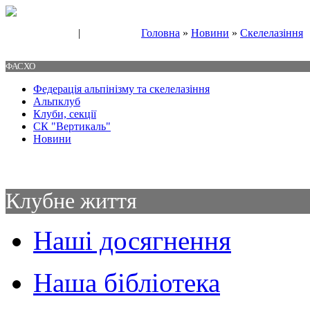
|
Головна
»
Новини
»
Скелелазіння
Свяжитесь с нами
Контакты
ФАСХО
Федерація альпінізму та скелелазіння
Альпклуб
Клуби, секції
СК "Вертикаль"
Новини
Клубне життя
Наші досягнення
Наша бібліотека