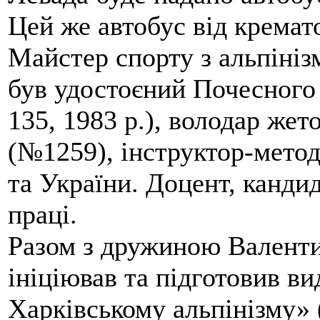
Цей же автобус від кремато
Майстер спорту з альпініз
був удостоєний Почесного
135, 1983 р.), володар жет
(№1259), інструктор-метод
та України. Доцент, кандид
праці.
Разом з дружиною Валенти
ініціював та підготовив ви
Харківському альпінізму» 