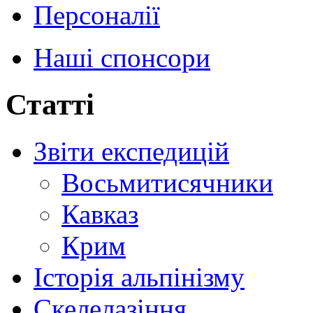
Персоналії
Наші спонсори
Статті
Звіти експедицій
Восьмитисячники
Кавказ
Крим
Історія альпінізму
Скелелазіння