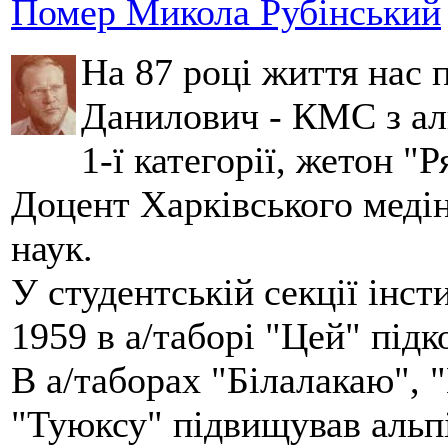
Помер Микола Рубінський
На 87 році життя нас
Данилович - КМС з аль
1-ї категорії, жетон "
Доцент Харківського меді
наук.
У студентській секції інст
1959 в а/таборі "Цей" під
В а/таборах "Білалакаю", "
"Туюксу" підвищував альпі