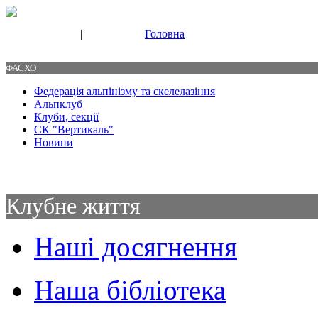
|
Головна
Свяжитесь с нами
Контакты
ФАСХО
Федерація альпінізму та скелелазіння
Альпклуб
Клуби, секції
СК "Вертикаль"
Новини
Клубне життя
Наші досягнення
Наша бібліотека