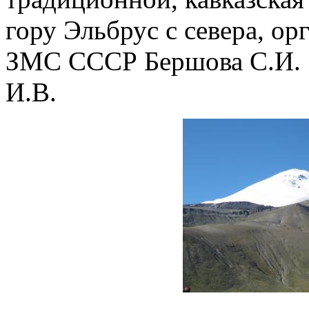
гору Эльбрус с севера, о
ЗМС СССР Бершова С.И
И.В.