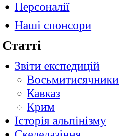
Персоналії
Наші спонсори
Статті
Звіти експедицій
Восьмитисячники
Кавказ
Крим
Історія альпінізму
Скелелазіння