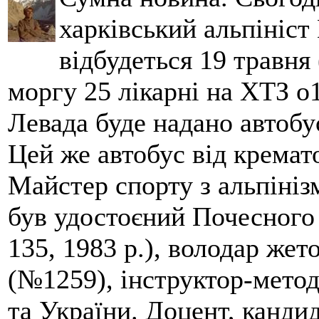
харківський альпініст 
відбудеться 19 травня 
моргу 25 лікарні на ХТЗ о
Левада буде надано автобус
Цей же автобус від кремато
Майстер спорту з альпініз
був удостоєний Почесного
135, 1983 р.), володар жет
(№1259), інструктор-метод
та України. Доцент, кандид