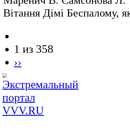
Маренич В. Самсонова Л.
Вітання Дімі Беспалому, 
1 из 358
››