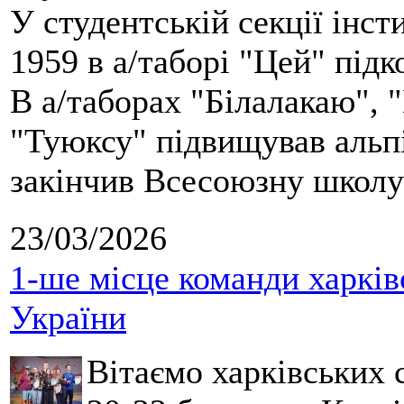
У студентській секції інст
1959 в а/таборі "Цей" під
В а/таборах "Білалакаю", "
"Туюксу" підвищував альпі
закінчив Всесоюзну школу 
23/03/2026
1-ше місце команди харків
України
Вітаємо харківських 