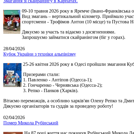
Змагання зі скайранінгу в Карпатах.
09-10 травня 2026 року в Яремче (Івано-Франківська о
Вид змагань – вертикальний кілометр. Приймало участь
спортсмени - Трофімов Антон (10 місце) та Пустова Нат
Дякуємо за участь та відаємо з досягненнями.
Запрошуємо займатися скайранінгом (біг у горах).
28/04/2026
Кубок України з техніки альпінізму
25-26 квітня 2026 року в Одесі пройшли змагання Кубк
Призерами стали:
1. Павленко - Антіпов (Одесса-1);
2. Гончаренко - Чернявська (Одесса-2);
3. Репко - Панков (Харків).
Вітаємо переможців, а особливо харків'ян Олену Репко та Дмит
Дякуємо організаторів та суддів за проведену роботу!
02/04/2026
Помер Микола Рубінський
На 87 році життя нас покинув Рубінський Микола Дан