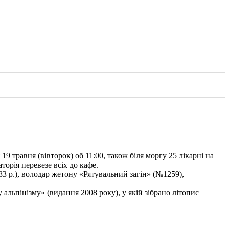
9 травня (вівторок) об 11:00, також біля моргу 25 лікарні на
торія перевезе всіх до кафе.
3 р.), володар жетону «Рятувальний загін» (№1259),
льпінізму» (видання 2008 року), у якій зібрано літопис