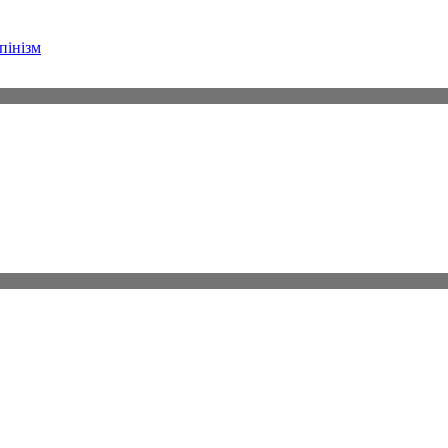
пінізм