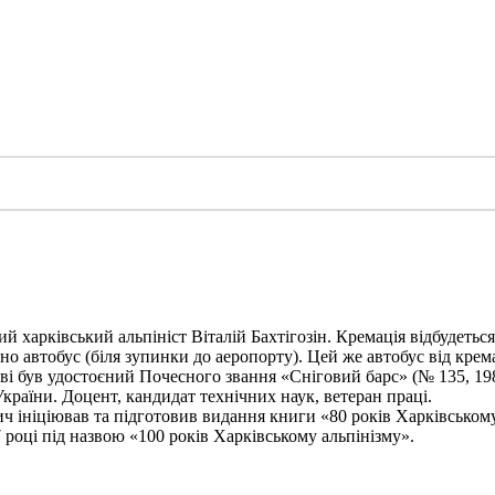
харківський альпініст Віталій Бахтігозін. Кремація відбудеться 1
но автобус (біля зупинки до аеропорту). Цей же автобус від крема
ві був удостоєний Почесного звання «Сніговий барс» (№ 135, 198
України. Доцент, кандидат технічних наук, ветеран праці.
ініціював та підготовив видання книги «80 років Харківському а
 році під назвою «100 років Харківському альпінізму».