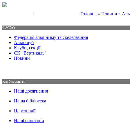
|
Головна
»
Новини
»
Аль
Свяжитесь с нами
Контакты
ФАСХО
Федерація альпінізму та скелелазіння
Альпклуб
Клуби, секції
СК "Вертикаль"
Новини
Клубне життя
Наші досягнення
Наша бібліотека
Персоналії
Наші спонсори