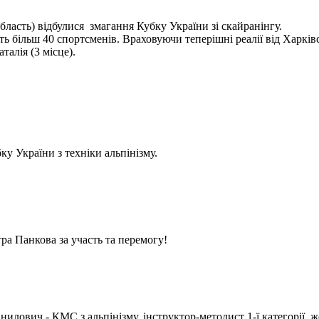
бласть) відбулися змагання Кубку України зі скайранінгу.
 більш 40 спортсменів. Враховуючи теперішні реалії від Харківс
алія (3 місце).
у України з техніки альпінізму.
ра Панкова за участь та перемогу!
илович - КМС з альпінізму, інструктор-методист 1-ї категорії, ж