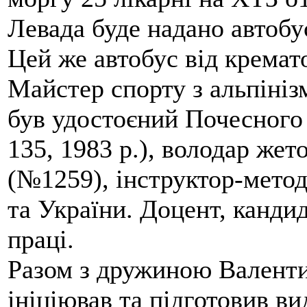
Левада буде надано автобус
Цей же автобус від кремато
Майстер спорту з альпініз
був удостоєний Почесного
135, 1983 р.), володар жет
(№1259), інструктор-метод
та України. Доцент, кандид
праці.
Разом з дружиною Валенти
ініціював та підготовив ви