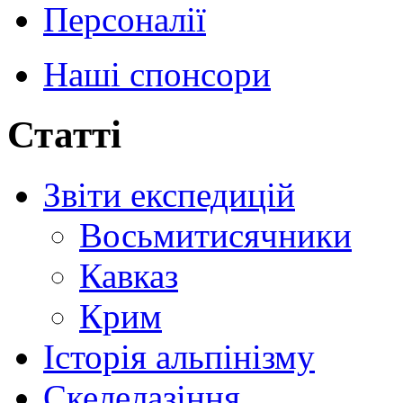
Персоналії
Наші спонсори
Статті
Звіти експедицій
Восьмитисячники
Кавказ
Крим
Історія альпінізму
Скелелазіння