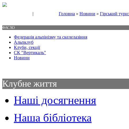
|
Головна
»
Новини
»
Гірський тури
Свяжитесь с нами
Контакты
ФАСХО
Федерація альпінізму та скелелазіння
Альпклуб
Клуби, секції
СК "Вертикаль"
Новини
Клубне життя
Наші досягнення
Наша бібліотека