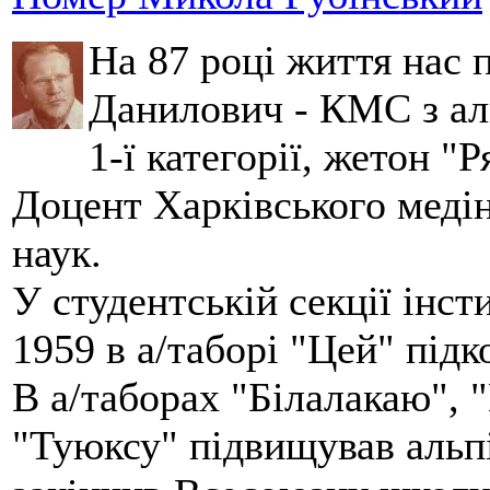
На 87 році життя нас
Данилович - КМС з аль
1-ї категорії, жетон "
Доцент Харківського меді
наук.
У студентській секції інст
1959 в а/таборі "Цей" під
В а/таборах "Білалакаю", "
"Туюксу" підвищував альпі