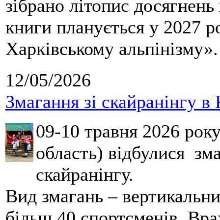
зібрано літопис досягнень 
книги планується у 2027 р
Харківському альпінізму».
12/05/2026
Змагання зі скайранінгу в 
09-10 травня 2026 рок
область) відбулися зма
скайранінгу.
Вид змагань – вертикальн
більш 40 спортсменів. Вра