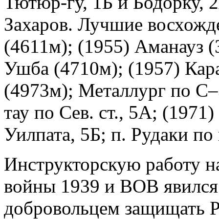
Тютюр-гу, 1Б и Бодорку, 2
Захаров. Лучшие восхожде
(4611м); (1955) Аманауз (
Ушба (4710м); (1957) Кара
(4973м); Металлург по С–З
тау по Сев. ст., 5А; (1971
Уилпата, 5Б; п. Рудаки по 
Инструкторскую работу на
войны 1939 и ВОВ явился 
добровольцем защищать Ро