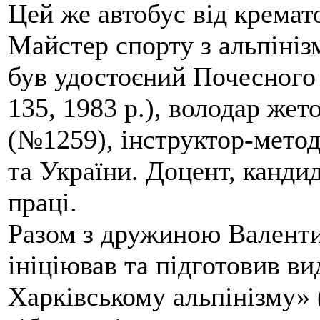
Цей же автобус від кремато
Майстер спорту з альпініз
був удостоєний Почесного
135, 1983 р.), володар жет
(№1259), інструктор-метод
та України. Доцент, кандид
праці.
Разом з дружиною Валенти
ініціював та підготовив ви
Харківському альпінізму» 