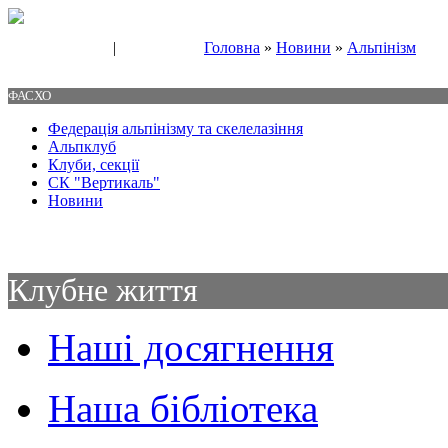
|
Головна
»
Новини
»
Альпінізм
Свяжитесь с нами
Контакты
ФАСХО
Федерація альпінізму та скелелазіння
Альпклуб
Клуби, секції
СК "Вертикаль"
Новини
Клубне життя
Наші досягнення
Наша бібліотека