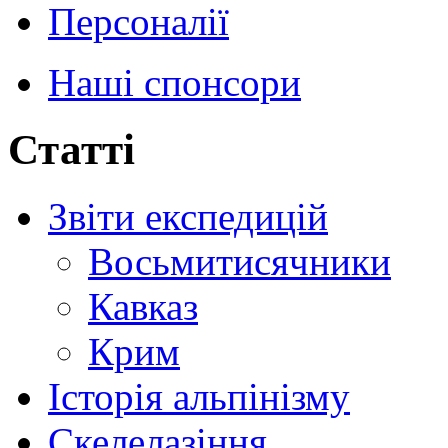
Персоналії
Наші спонсори
Статті
Звіти експедицій
Восьмитисячники
Кавказ
Крим
Історія альпінізму
Скелелазіння