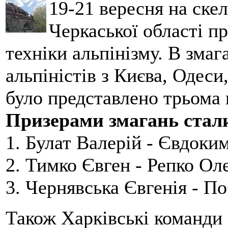
19-21 вересня на ске
Черкаської області п
техніки альпінізму. В зма
альпіністів з Києва, Одеси
було представлено трьома
Призерами змагань стал
1. Булат Валерій - Євдоки
2. Тимко Євген - Репко Ол
3. Чернявська Євгенія - П
Також Харківські команди 