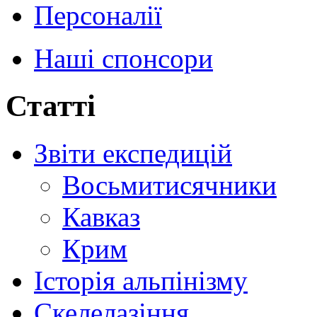
Персоналії
Наші спонсори
Статті
Звіти експедицій
Восьмитисячники
Кавказ
Крим
Історія альпінізму
Скелелазіння