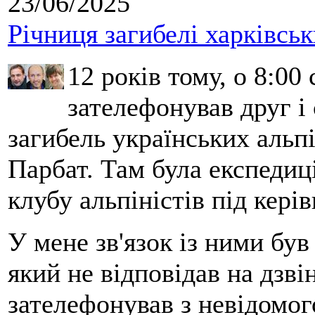
23/06/2025
Річниця загибелі харківськ
12 років тому, о 8:00 
зателефонував друг і
загибель українських альпі
Парбат. Там була експедиці
клубу альпіністів під кері
У мене зв'язок із ними бу
який не відповідав на дзві
зателефонував з невідомо