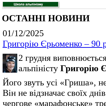
ОСТАННІ НОВИНИ
01/12/2025
Григорію Єрьоменко – 90 р
2 грудня виповнюєтьс
альпіністу
Григорію 
Його звуть усі «Гриша», н
Він не відзначає своїх дні
чергове «марафонське» тре