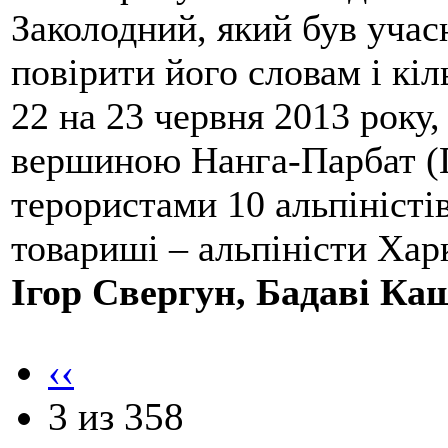
Заколодний, який був учасн
повірити його словам і кіл
22 на 23 червня 2013 року,
вершиною Нанга-Парбат (П
терористами 10 альпіністі
товариші – альпіністи Хар
Ігор Свергун, Бадаві Ка
‹‹
3 из 358