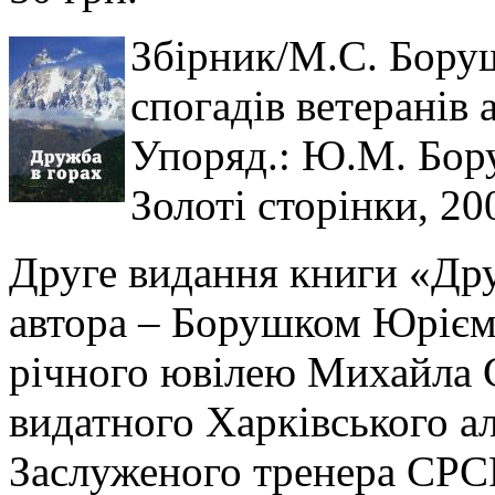
Збірник/М.С. Боруш
спогадів ветеранів а
Упоряд.: Ю.М. Бору
Золоті сторінки, 200
Друге видання книги «Дру
автора – Борушком Юрієм
річного ювілею Михайла 
видатного Харківського ал
Заслуженого тренера СРСР