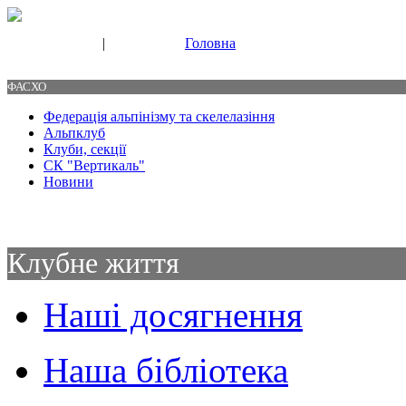
|
Головна
Свяжитесь с нами
Контакты
ФАСХО
Федерація альпінізму та скелелазіння
Альпклуб
Клуби, секції
СК "Вертикаль"
Новини
Клубне життя
Наші досягнення
Наша бібліотека