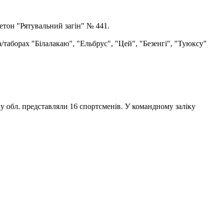
етон "Рятувальний загін" № 441.
а/таборах "Білалакаю", "Ельбрус", "Цей", "Безенгі", "Туюксу"
ку обл. представляли 16 спортсменів. У командному заліку