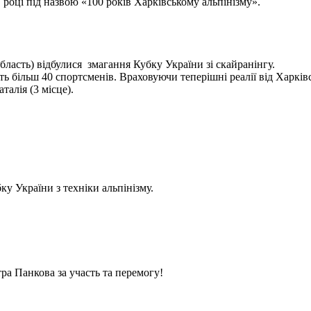
 році під назвою «100 років Харківському альпінізму».
бласть) відбулися змагання Кубку України зі скайранінгу.
 більш 40 спортсменів. Враховуючи теперішні реалії від Харківс
алія (3 місце).
у України з техніки альпінізму.
ра Панкова за участь та перемогу!