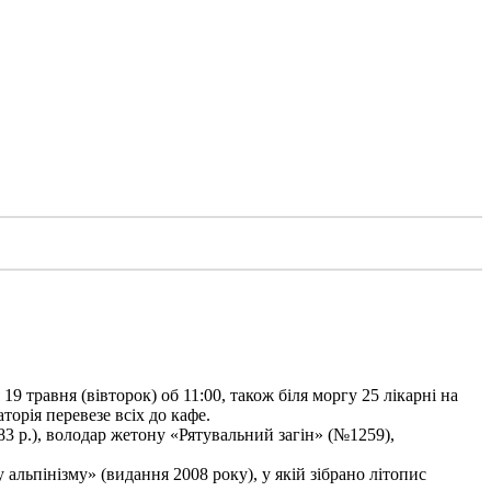
9 травня (вівторок) об 11:00, також біля моргу 25 лікарні на
торія перевезе всіх до кафе.
3 р.), володар жетону «Рятувальний загін» (№1259),
льпінізму» (видання 2008 року), у якій зібрано літопис