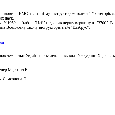
илович - КМС з альпінізму, інструктор-методист 1-ї категорії, ж
их наук.
ом. У 1959 в а/таборі "Цей" підкорив першу вершину п. "3700". В 
чив Всесоюзну школу інструкторів в а/л "Ельбрус".
їни
шов чемпіонат України зі скелелазіння, вид- болдеринг. Харківсь
нер Маренич В.
. Самсонова Л.