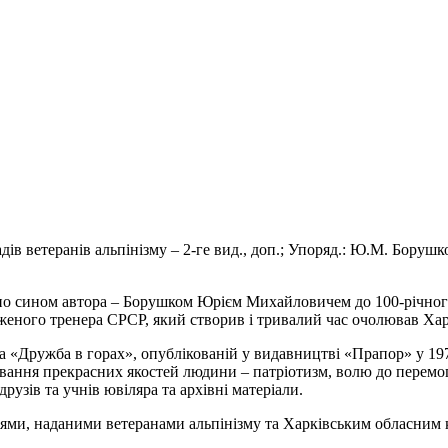
в ветеранів альпінізму – 2-ге вид., доп.; Упоряд.: Ю.М. Борушко, Т
ено сином автора – Борушком Юрієм Михайловичем до 100-річно
уженого тренера СРСР, який створив і тривалий час очолював Хар
а «Дружба в горах», опублікованій у видавництві «Прапор» у 1970
иховання прекрасних якостей людини – патріотизм, волю до перемо
друзів та учнів ювіляра та архівні матеріали.
іями, наданими ветеранами альпінізму та Харківським обласним к