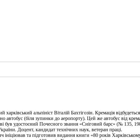
харківський альпініст Віталій Бахтігозін. Кремація відбудеться 1
но автобус (біля зупинки до аеропорту). Цей же автобус від крема
ві був удостоєний Почесного звання «Сніговий барс» (№ 135, 198
України. Доцент, кандидат технічних наук, ветеран праці.
ініціював та підготовив видання книги «80 років Харківському а