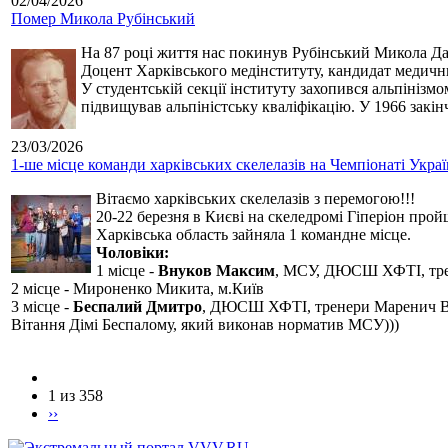
02/04/2026
Помер Микола Рубінський
На 87 році життя нас покинув Рубінський Микола Дан
Доцент Харківського медінституту, кандидат медичн
У студентській секції інституту захопився альпінізм
підвищував альпіністську кваліфікацію. У 1966 закін
23/03/2026
1-ше місце команди харківських скелелазів на Чемпіонаті Укра
Вітаємо харківських скелелазів з перемогою!!!
20-22 березня в Києві на скеледромі Гіперіон прой
Харківська область зайняла 1 командне місце.
Чоловіки:
1 місце -
Внуков Максим
, МСУ, ДЮСШ ХФТІ, тре
2 місце - Мироненко Микита, м.Київ
3 місце -
Беспалий Дмитро
, ДЮСШ ХФТІ, тренери Маренич В
Вітання Дімі Беспалому, який виконав норматив МСУ)))
1 из 358
››