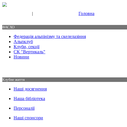
|
Головна
Свяжитесь с нами
Контакты
ФАСХО
Федерація альпінізму та скелелазіння
Альпклуб
Клуби, секції
СК "Вертикаль"
Новини
Клубне життя
Наші досягнення
Наша бібліотека
Персоналії
Наші спонсори