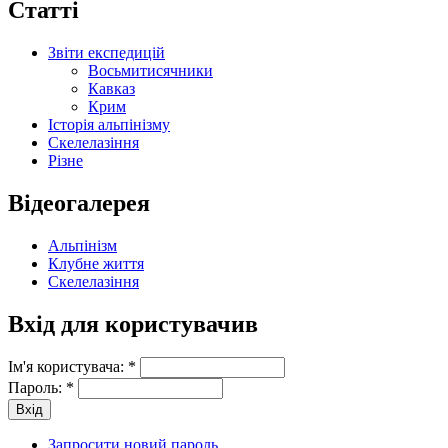
Статті
Звіти експедицій
Восьмитисячники
Кавказ
Крим
Історія альпінізму
Скелелазіння
Різне
Відеогалерея
Альпінізм
Клубне життя
Скелелазіння
Вхід для користувачив
Ім'я користувача:
*
Пароль:
*
Запросити новий пароль