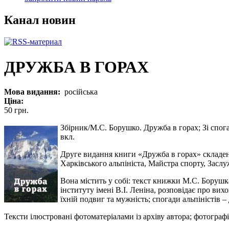
Канал новин
ДРУЖБА В ГОРАХ
Мова видання:
російська
Ціна:
50 грн.
Збірник/М.С. Борушко. Дружба в горах; Зі спогаді
вкл.
Друге видання книги «Дружба в горах» склад
Харківського альпініста, Майстра спорту, Засл
Вона містить у собі: текст книжки М.С. Борушк
інституту імені В.І. Леніна, розповідає про в
їхній подвиг та мужність; спогади альпіністів – 
Тексти ілюстровані фотоматеріалами із архіву автора; фотограф