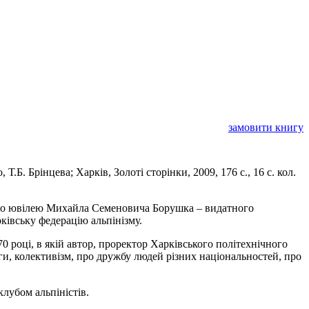
замовити книгу
.Б. Брінцева; Харків, Золоті сторінки, 2009, 176 с., 16 с. кол.
го ювілею Михайла Семеновича Борушка – видатного
ківську федерацію альпінізму.
 році, в якій автор, проректор Харківського політехнічного
ги, колективізм, про дружбу людей різних національностей, про
лубом альпіністів.