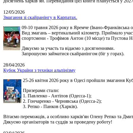
досягнень харків’ян. Перевидання цієї книги планується у 2027
12/05/2026
Змагання зі скайранінгу в Карпатах.
09-10 травня 2026 року в Яремче (Івано-Франківська о
Вид змагань – вертикальний кілометр. Приймало участь
спортсмени - Трофімов Антон (10 місце) та Пустова Нат
Дякуємо за участь та відаємо з досягненнями.
Запрошуємо займатися скайранінгом (біг у горах).
28/04/2026
Кубок України з техніки альпінізму
25-26 квітня 2026 року в Одесі пройшли змагання Кубк
Призерами стали:
1. Павленко - Антіпов (Одесса-1);
2. Гончаренко - Чернявська (Одесса-2);
3. Репко - Панков (Харків).
Вітаємо переможців, а особливо харків'ян Олену Репко та Дмит
Дякуємо організаторів та суддів за проведену роботу!