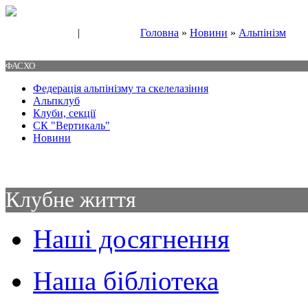
|
Головна
»
Новини
»
Альпінізм
Свяжитесь с нами
Контакты
ФАСХО
Федерація альпінізму та скелелазіння
Альпклуб
Клуби, секції
СК "Вертикаль"
Новини
Клубне життя
Наші досягнення
Наша бібліотека