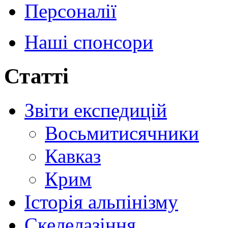
Персоналії
Наші спонсори
Статті
Звіти експедицій
Восьмитисячники
Кавказ
Крим
Історія альпінізму
Скелелазіння