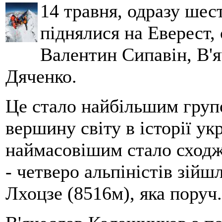
14 травня, одразу шес
піднялися на Еверест, 
Валентин Сипавін, В'
Дяченко.
Це стало найбільшим гру
вершину світу в історії ук
наймасовішим стало сходж
- четверо альпіністів зійш
Лхоцзе (8516м), яка поруч