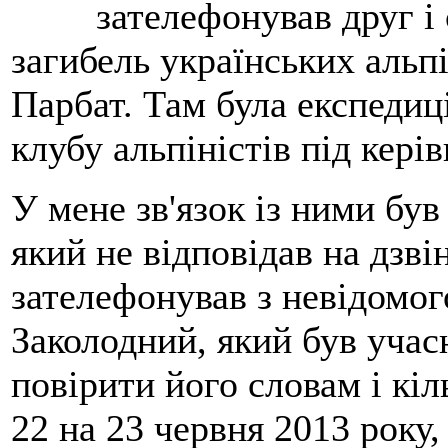
зателефонував друг і
загибель українських альпі
Парбат. Там була експедиці
клубу альпіністів під кері
У мене зв'язок із ними бу
який не відповідав на дзві
зателефонував з невідомо
Заколодний, який був учасн
повірити його словам і кіл
22 на 23 червня 2013 року,