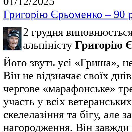
01/12/2025
Григорію Єрьоменко – 90 р
2 грудня виповнюєтьс
альпіністу
Григорію 
Його звуть усі «Гриша», н
Він не відзначає своїх дні
чергове «марафонське» тре
участь у всіх ветеранських
скелелазіння та бігу, але 
нагородження. Він завжди 