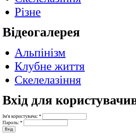
Різне
Відеогалерея
Альпінізм
Клубне життя
Скелелазіння
Вхід для користувачи
Ім'я користувача:
*
Пароль:
*