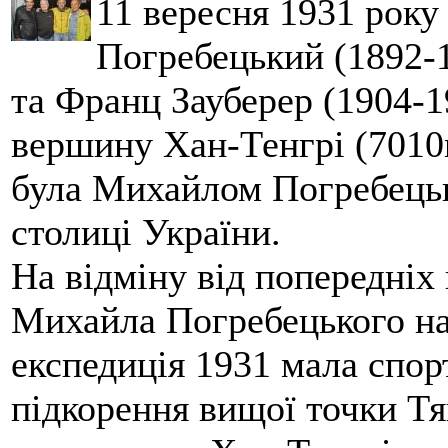
11 вересня 1931 року
Погребецький (1892-1
та Франц Зауберер (1904-1
вершину Хан-Тенгрі (7010м
була Михайлом Погребецьк
столиці України.
На відміну від попередніх
Михайла Погребецького на
експедиція 1931 мала спор
підкорення вищої точки Т