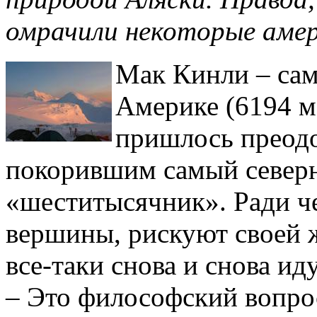
омрачили некоторые аме
Мак Кинли – сам
Америке (6194 м
пришлось преодо
покорившим самый северн
«шеститысячник». Ради ч
вершины, рискуют своей 
все-таки снова и снова ид
– Это философский вопрос