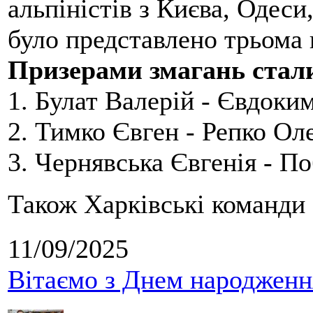
альпіністів з Києва, Одеси
було представлено трьома
Призерами змагань стал
1. Булат Валерій - Євдоки
2. Тимко Євген - Репко Ол
3. Чернявська Євгенія - П
Також Харківські команди 
11/09/2025
Вітаємо з Днем народження