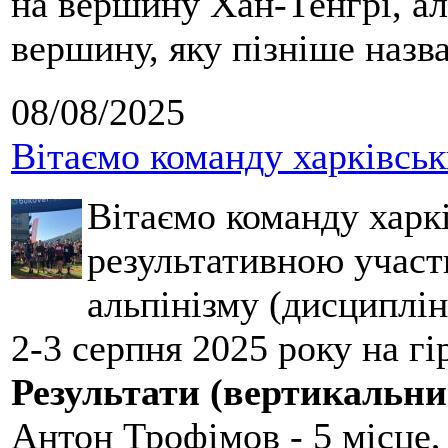
на вершину Хан-Тенгрі, а
вершину, яку пізніше назв
08/08/2025
Вітаємо команду харківськ
Вітаємо команду харкі
результативною участ
альпінізму (дисциплін
2-3 серпня 2025 року на гі
Результати (вертикальни
Антон Трофімов - 5 місце,