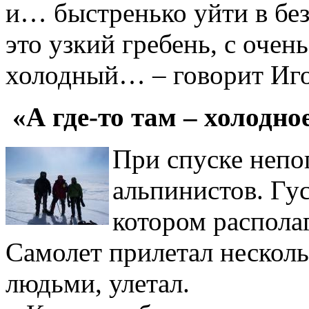
и… быстренько уйти в без
это узкий гребень, с очен
холодный… – говорит Иг
«А где-то там – холодн
При спуске непог
альпинистов. Гу
котором распола
Самолет прилетал несколь
людьми, улетал.