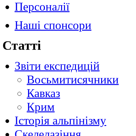
Персоналії
Наші спонсори
Статті
Звіти експедицій
Восьмитисячники
Кавказ
Крим
Історія альпінізму
Скелелазіння