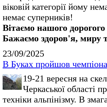
віковій категорії йому нем
немає суперників!
Вітаємо нашого дорогого
Бажаємо здоров'я, миру 
23/09/2025
В Буках пройшов чемпіонат
19-21 вересня на ске
Черкаської області п
техніки альпінізму. В зма