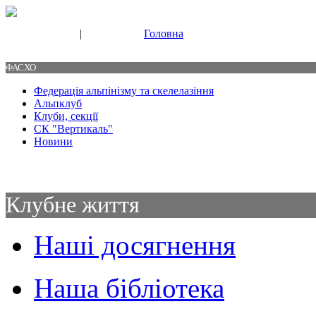
|
Головна
Свяжитесь с нами
Контакты
ФАСХО
Федерація альпінізму та скелелазіння
Альпклуб
Клуби, секції
СК "Вертикаль"
Новини
Клубне життя
Наші досягнення
Наша бібліотека