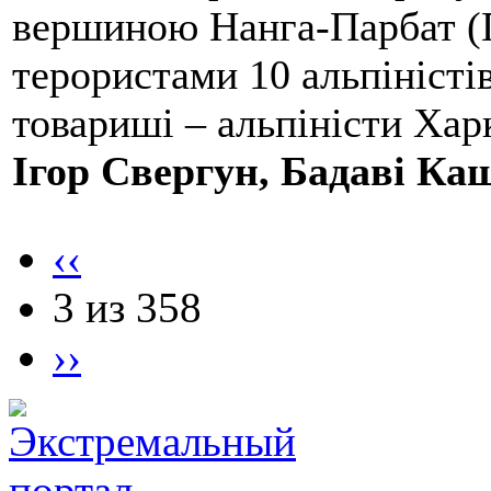
вершиною Нанга-Парбат (П
терористами 10 альпіністі
товариші – альпіністи Хар
Ігор Свергун, Бадаві Ка
‹‹
3 из 358
››