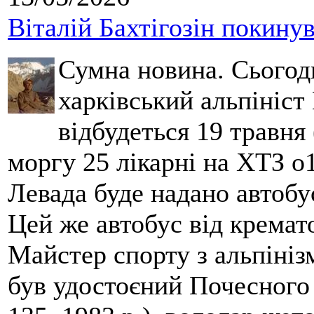
Віталій Бахтігозін покинув 
Сумна новина. Сьогод
харківський альпініст 
відбудеться 19 травня 
моргу 25 лікарні на ХТЗ о
Левада буде надано автобус
Цей же автобус від кремато
Майстер спорту з альпініз
був удостоєний Почесного