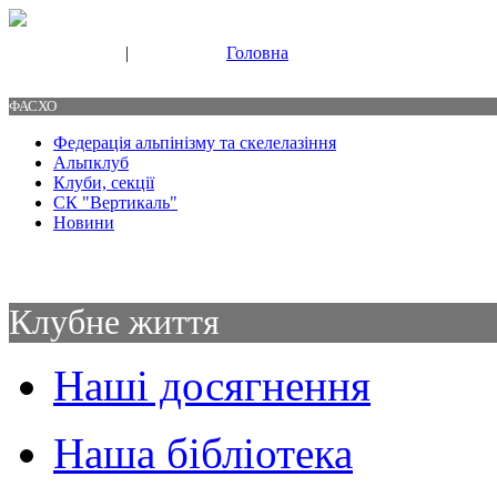
|
Головна
Свяжитесь с нами
Контакты
ФАСХО
Федерація альпінізму та скелелазіння
Альпклуб
Клуби, секції
СК "Вертикаль"
Новини
Клубне життя
Наші досягнення
Наша бібліотека