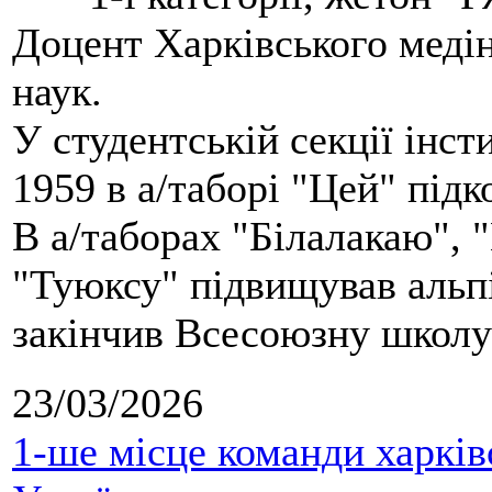
Доцент Харківського меді
наук.
У студентській секції інст
1959 в а/таборі "Цей" під
В а/таборах "Білалакаю", "
"Туюксу" підвищував альпі
закінчив Всесоюзну школу 
23/03/2026
1-ше місце команди харків