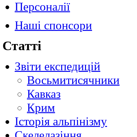
Персоналії
Наші спонсори
Статті
Звіти експедицій
Восьмитисячники
Кавказ
Крим
Історія альпінізму
Скелелазіння