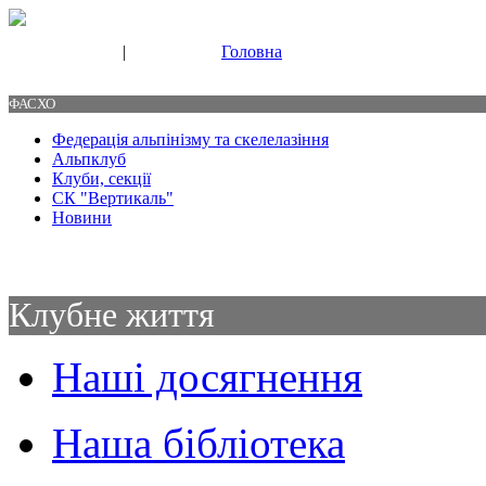
|
Головна
Свяжитесь с нами
Контакты
ФАСХО
Федерація альпінізму та скелелазіння
Альпклуб
Клуби, секції
СК "Вертикаль"
Новини
Клубне життя
Наші досягнення
Наша бібліотека