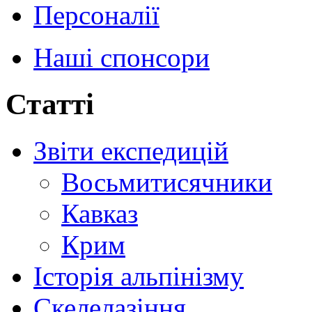
Персоналії
Наші спонсори
Статті
Звіти експедицій
Восьмитисячники
Кавказ
Крим
Історія альпінізму
Скелелазіння