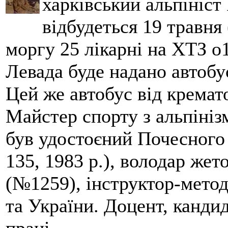
харківський альпініст 
відбудеться 19 травня 
моргу 25 лікарні на ХТЗ о
Левада буде надано автобус
Цей же автобус від кремато
Майстер спорту з альпініз
був удостоєний Почесного
135, 1983 р.), володар жет
(№1259), інструктор-метод
та України. Доцент, кандид