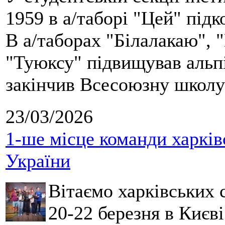
1959 в а/таборі "Цей" під
В а/таборах "Білалакаю", "
"Туюксу" підвищував альпі
закінчив Всесоюзну школу 
23/03/2026
1-ше місце команди харків
України
Вітаємо харківських 
20-22 березня в Києві