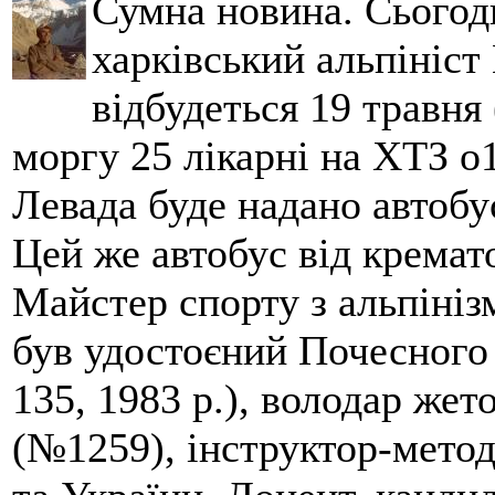
Сумна новина. Сьогод
харківський альпініст 
відбудеться 19 травня 
моргу 25 лікарні на ХТЗ о
Левада буде надано автобус
Цей же автобус від кремато
Майстер спорту з альпініз
був удостоєний Почесного
135, 1983 р.), володар жет
(№1259), інструктор-метод