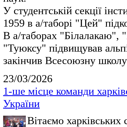
У студентській секції інст
1959 в а/таборі "Цей" під
В а/таборах "Білалакаю", "
"Туюксу" підвищував альпі
закінчив Всесоюзну школу 
23/03/2026
1-ше місце команди харків
України
Вітаємо харківських 