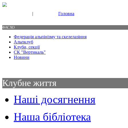
|
Головна
Свяжитесь с нами
Контакты
ФАСХО
Федерація альпінізму та скелелазіння
Альпклуб
Клуби, секції
СК "Вертикаль"
Новини
Клубне життя
Наші досягнення
Наша бібліотека