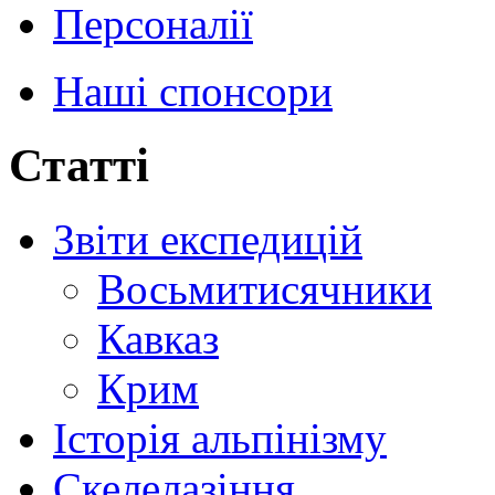
Персоналії
Наші спонсори
Статті
Звіти експедицій
Восьмитисячники
Кавказ
Крим
Історія альпінізму
Скелелазіння