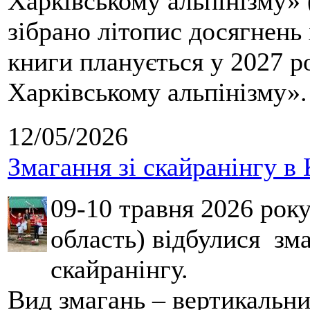
Харківському альпінізму» 
зібрано літопис досягнень 
книги планується у 2027 р
Харківському альпінізму».
12/05/2026
Змагання зі скайранінгу в 
09-10 травня 2026 рок
область) відбулися зма
скайранінгу.
Вид змагань – вертикальн