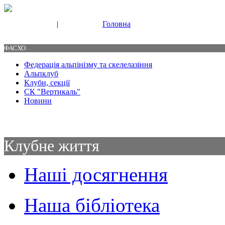
|
Головна
Свяжитесь с нами
Контакты
ФАСХО
Федерація альпінізму та скелелазіння
Альпклуб
Клуби, секції
СК "Вертикаль"
Новини
Клубне життя
Наші досягнення
Наша бібліотека