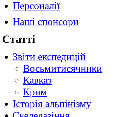
Персоналії
Наші спонсори
Статті
Звіти експедицій
Восьмитисячники
Кавказ
Крим
Історія альпінізму
Скелелазіння