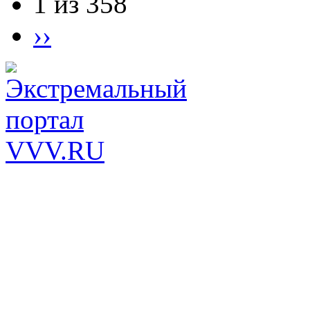
1 из 358
››