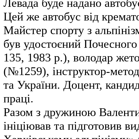
Левада буде надано автобус
Цей же автобус від кремато
Майстер спорту з альпініз
був удостоєний Почесного
135, 1983 р.), володар жет
(№1259), інструктор-метод
та України. Доцент, кандид
праці.
Разом з дружиною Валенти
ініціював та підготовив ви