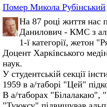
Помер Микола Рубінський
На 87 році життя нас
Данилович - КМС з аль
1-ї категорії, жетон "
Доцент Харківського меді
наук.
У студентській секції інст
1959 в а/таборі "Цей" під
В а/таборах "Білалакаю", "
"Туюксу" підвищував альпі