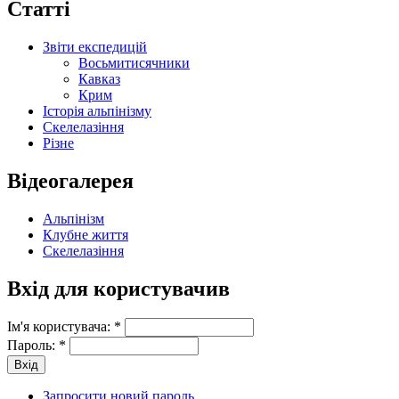
Статті
Звіти експедицій
Восьмитисячники
Кавказ
Крим
Історія альпінізму
Скелелазіння
Різне
Відеогалерея
Альпінізм
Клубне життя
Скелелазіння
Вхід для користувачив
Ім'я користувача:
*
Пароль:
*
Запросити новий пароль