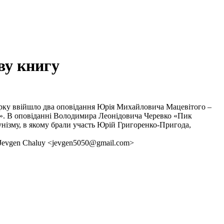
ву книгу
бірку ввійшло два оповідання Юрія Михайловича Мацевітого –
р». В оповіданні Володимира Леонідовича Черевко «Пик
унізму, в якому брали участь Юрій Григоренко-Пригода,
– Jevgen Сhaluy <jevgen5050@gmail.com>