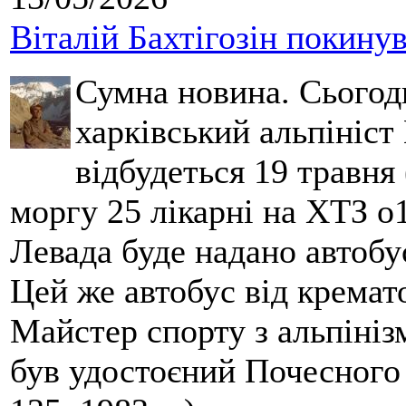
Віталій Бахтігозін покинув 
Сумна новина. Сьогод
харківський альпініст 
відбудеться 19 травня 
моргу 25 лікарні на ХТЗ о
Левада буде надано автобус
Цей же автобус від кремато
Майстер спорту з альпініз
був удостоєний Почесного