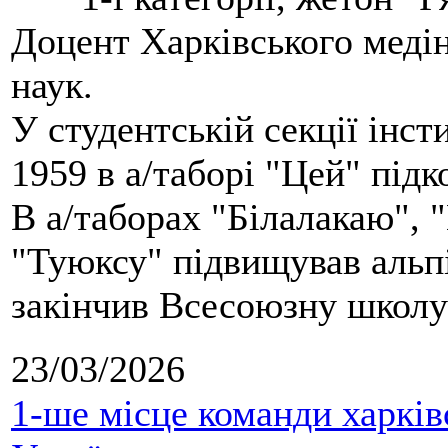
Доцент Харківського меді
наук.
У студентській секції інст
1959 в а/таборі "Цей" під
В а/таборах "Білалакаю", "
"Туюксу" підвищував альпі
закінчив Всесоюзну школу 
23/03/2026
1-ше місце команди харків