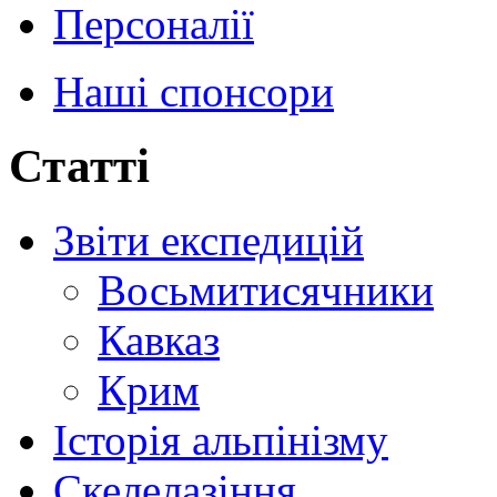
Персоналії
Наші спонсори
Статті
Звіти експедицій
Восьмитисячники
Кавказ
Крим
Історія альпінізму
Скелелазіння