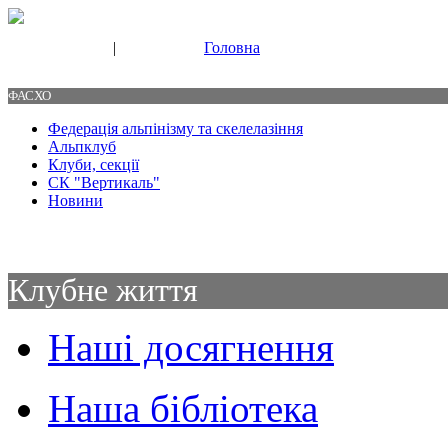
|
Головна
Свяжитесь с нами
Контакты
ФАСХО
Федерація альпінізму та скелелазіння
Альпклуб
Клуби, секції
СК "Вертикаль"
Новини
Клубне життя
Наші досягнення
Наша бібліотека