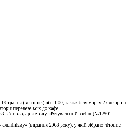
9 травня (вівторок) об 11:00, також біля моргу 25 лікарні на
торія перевезе всіх до кафе.
3 р.), володар жетону «Рятувальний загін» (№1259),
льпінізму» (видання 2008 року), у якій зібрано літопис