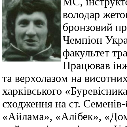
МС, інструкто
володар жето
бронзовий пр
Чемпіон Укра
факультет тр
Працював ін
та верхолазом на висотних
харківського «Буревісника
сходження на ст. Семенів-
«Айлама», «Алібек», «До