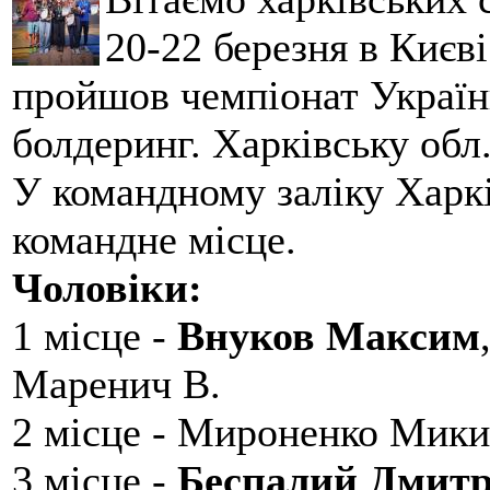
20-22 березня в Києві
пройшов чемпіонат України
болдеринг. Харківську обл
У командному заліку Харкі
командне місце.
Чоловіки:
1 місце -
Внуков Максим
Маренич В.
2 місце - Мироненко Мики
3 місце -
Беспалий Дмит