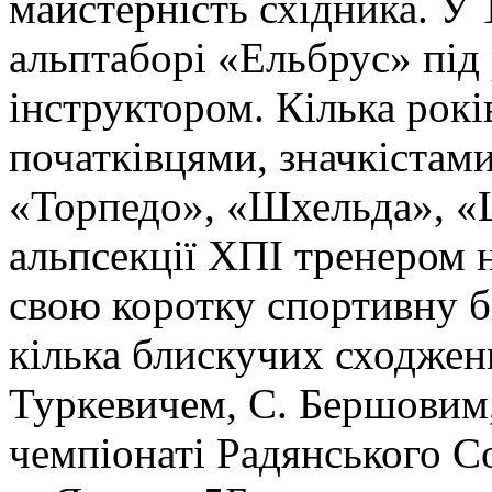
майстерність східника. У 
альптаборі «Ельбрус» під 
інструктором. Кілька рокі
початківцями, значкістами
«Торпедо», «Шхельда», «
альпсекції ХПІ тренером н
свою коротку спортивну б
кілька блискучих сходжень
Туркевичем, С. Бершовим,
чемпіонаті Радянського Со