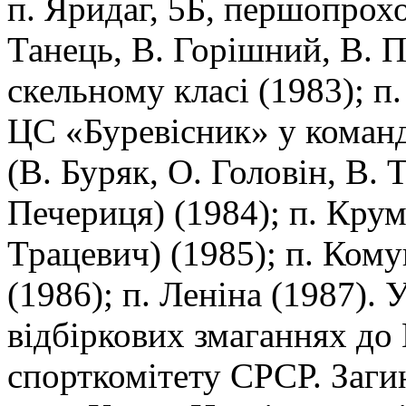
п. Яридаг, 5Б, першопрох
Танець, В. Горішний, В. 
скельному класі (1983); п.
ЦС «Буревісник» у команд
(В. Буряк, О. Головін, В. 
Печериця) (1984); п. Крумк
Трацевич) (1985); п. Кому
(1986); п. Леніна (1987). 
відбіркових змаганнях до 
спорткомітету СРСР. Загин