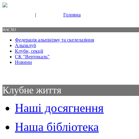
|
Головна
Свяжитесь с нами
Контакты
ФАСХО
Федерація альпінізму та скелелазіння
Альпклуб
Клуби, секції
СК "Вертикаль"
Новини
Клубне життя
Наші досягнення
Наша бібліотека