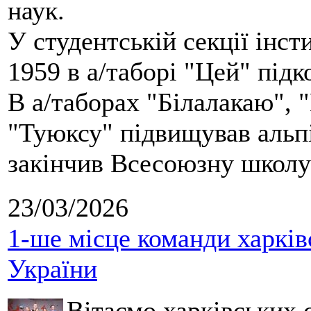
наук.
У студентській секції інст
1959 в а/таборі "Цей" під
В а/таборах "Білалакаю", "
"Туюксу" підвищував альпі
закінчив Всесоюзну школу 
23/03/2026
1-ше місце команди харків
України
Вітаємо харківських 