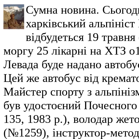
Сумна новина. Сьогод
харківський альпініст 
відбудеться 19 травня 
моргу 25 лікарні на ХТЗ о
Левада буде надано автобус
Цей же автобус від кремато
Майстер спорту з альпініз
був удостоєний Почесного
135, 1983 р.), володар жет
(№1259), інструктор-метод