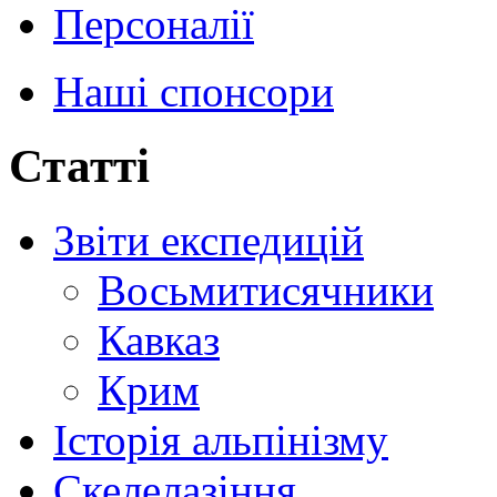
Персоналії
Наші спонсори
Статті
Звіти експедицій
Восьмитисячники
Кавказ
Крим
Історія альпінізму
Скелелазіння