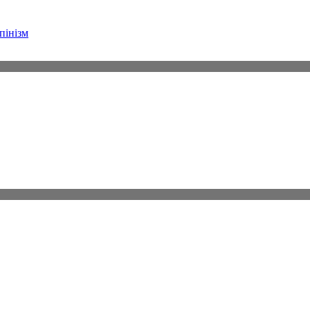
пінізм