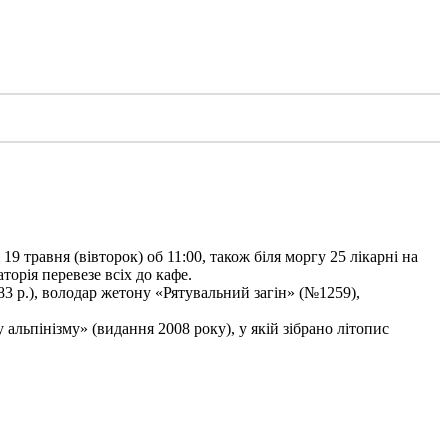
9 травня (вівторок) об 11:00, також біля моргу 25 лікарні на
торія перевезе всіх до кафе.
3 р.), володар жетону «Рятувальний загін» (№1259),
льпінізму» (видання 2008 року), у якій зібрано літопис