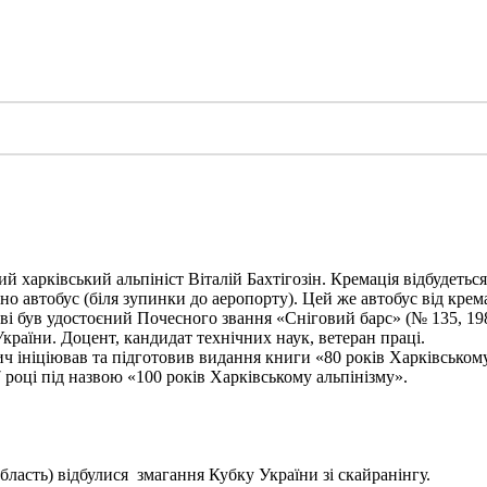
харківський альпініст Віталій Бахтігозін. Кремація відбудеться 1
но автобус (біля зупинки до аеропорту). Цей же автобус від крема
ві був удостоєний Почесного звання «Сніговий барс» (№ 135, 198
України. Доцент, кандидат технічних наук, ветеран праці.
ініціював та підготовив видання книги «80 років Харківському а
 році під назвою «100 років Харківському альпінізму».
бласть) відбулися змагання Кубку України зі скайранінгу.