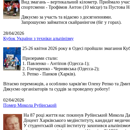
Вид змагань – вертикальний кілометр. Приймало участь
спортсмени - Трофімов Антон (10 місце) та Пустова Нат
Дякуємо за участь та відаємо з досягненнями.
Запрошуємо займатися скайранінгом (біг у горах).
28/04/2026
Кубок України з техніки альпінізму
25-26 квітня 2026 року в Одесі пройшли змагання Кубк
Призерами стали:
1. Павленко - Антіпов (Одесса-1);
2. Гончаренко - Чернявська (Одесса-2);
3. Репко - Панков (Харків).
Вітаємо переможців, а особливо харків'ян Олену Репко та Дмит
Дякуємо організаторів та суддів за проведену роботу!
02/04/2026
Помер Микола Рубінський
На 87 році життя нас покинув Рубінський Микола Дан
Доцент Харківського медінституту, кандидат медичн
У студентській секції інституту захопився альпінізм