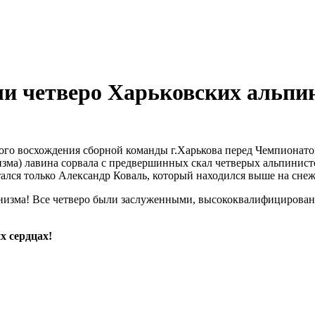
ли четверо Харьковских альпи
ного восхождения сборной команды г.Харькова перед Чемпиона
мунизма) лавина сорвала с предвершинных скал четверых альпинист
тался только Александр Коваль, который находился выше на сне
пинизма! Все четверо были заслуженными, высококвалифициров
х сердцах!