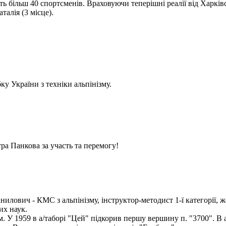
 більш 40 спортсменів. Враховуючи теперішні реалії від Харківс
алія (3 місце).
у України з техніки альпінізму.
ра Панкова за участь та перемогу!
илович - КМС з альпінізму, інструктор-методист 1-ї категорії, ж
их наук.
ом. У 1959 в а/таборі "Цей" підкорив першу вершину п. "3700". В 