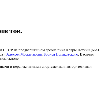
нистов.
том СССР на предвершинном гребне пика Клары Цеткин (6641
ов -
Алексея Москальцова
,
Бориса Поляковского
, Василия
жном склоне.
анными и перспективными спортсменами, авторитетными