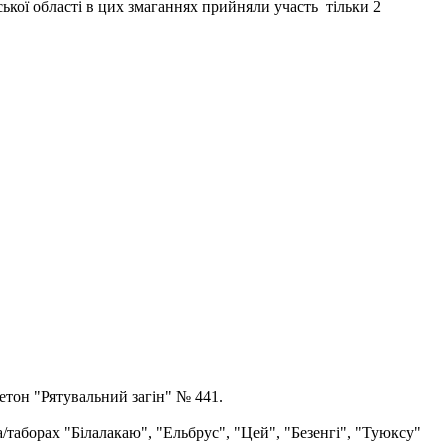
ької області в цих змаганнях прийняли участь тільки 2
етон "Рятувальний загін" № 441.
а/таборах "Білалакаю", "Ельбрус", "Цей", "Безенгі", "Туюксу"