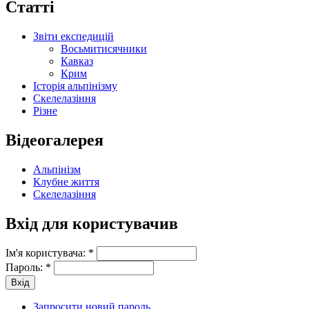
Статті
Звіти експедицій
Восьмитисячники
Кавказ
Крим
Історія альпінізму
Скелелазіння
Різне
Відеогалерея
Альпінізм
Клубне життя
Скелелазіння
Вхід для користувачив
Ім'я користувача:
*
Пароль:
*
Запросити новий пароль