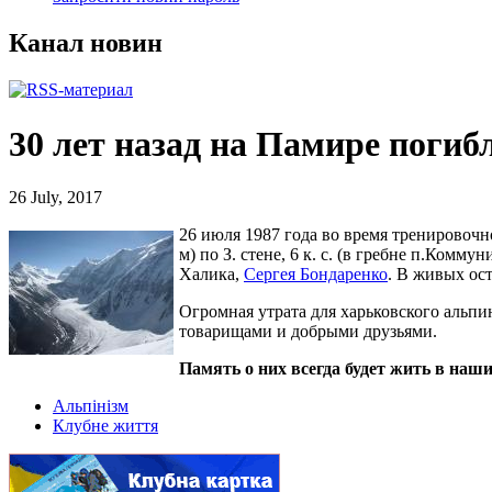
Канал новин
30 лет назад на Памире погиб
26 July, 2017
26 июля 1987 года во время тренировоч
м) по З. стене, 6 к. с. (в гребне п.Ком
Халика,
Сергея Бондаренко
. В живых ос
Огромная утрата для харьковского аль
товарищами и добрыми друзьями.
Память о них всегда будет жить в наши
Альпінізм
Клубне життя