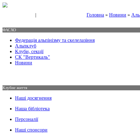
|
Головна
»
Новини
»
Аль
Свяжитесь с нами
Контакты
ФАСХО
Федерація альпінізму та скелелазіння
Альпклуб
Клуби, секції
СК "Вертикаль"
Новини
Клубне життя
Наші досягнення
Наша бібліотека
Персоналії
Наші спонсори