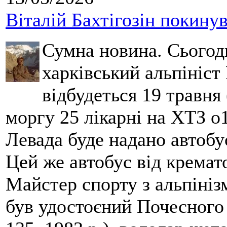
Віталій Бахтігозін покинув 
Сумна новина. Сьогод
харківський альпініст 
відбудеться 19 травня 
моргу 25 лікарні на ХТЗ о
Левада буде надано автобус
Цей же автобус від кремато
Майстер спорту з альпініз
був удостоєний Почесного