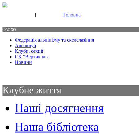
|
Головна
Свяжитесь с нами
Контакты
ФАСХО
Федерація альпінізму та скелелазіння
Альпклуб
Клуби, секції
СК "Вертикаль"
Новини
Клубне життя
Наші досягнення
Наша бібліотека