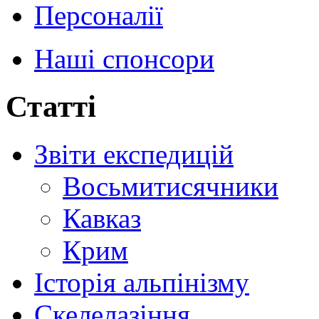
Персоналії
Наші спонсори
Статті
Звіти експедицій
Восьмитисячники
Кавказ
Крим
Історія альпінізму
Скелелазіння