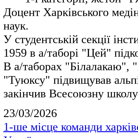
Доцент Харківського меді
наук.
У студентській секції інст
1959 в а/таборі "Цей" під
В а/таборах "Білалакаю", "
"Туюксу" підвищував альпі
закінчив Всесоюзну школу 
23/03/2026
1-ше місце команди харків