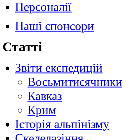
Персоналії
Наші спонсори
Статті
Звіти експедицій
Восьмитисячники
Кавказ
Крим
Історія альпінізму
Скелелазіння