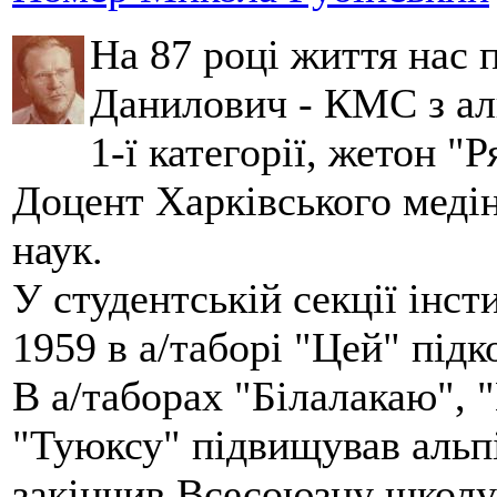
На 87 році життя нас
Данилович - КМС з аль
1-ї категорії, жетон "
Доцент Харківського меді
наук.
У студентській секції інст
1959 в а/таборі "Цей" під
В а/таборах "Білалакаю", "
"Туюксу" підвищував альпі
закінчив Всесоюзну школу 