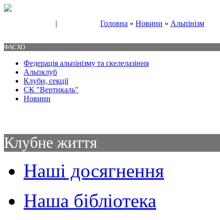
|
Головна
»
Новини
»
Альпінізм
Свяжитесь с нами
Контакты
ФАСХО
Федерація альпінізму та скелелазіння
Альпклуб
Клуби, секції
СК "Вертикаль"
Новини
Клубне життя
Наші досягнення
Наша бібліотека