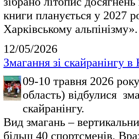
зібрано літопис досягнень 
книги планується у 2027 р
Харківському альпінізму».
12/05/2026
Змагання зі скайранінгу в 
09-10 травня 2026 рок
область) відбулися зма
скайранінгу.
Вид змагань – вертикальн
більш 40 спортсменів. Вра