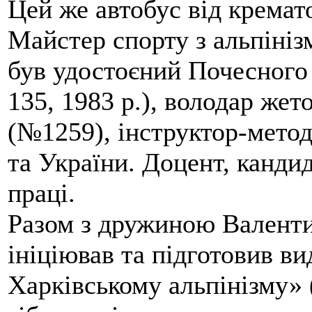
Цей же автобус від кремато
Майстер спорту з альпініз
був удостоєний Почесного
135, 1983 р.), володар жет
(№1259), інструктор-метод
та України. Доцент, кандид
праці.
Разом з дружиною Валенти
ініціював та підготовив ви
Харківському альпінізму» 