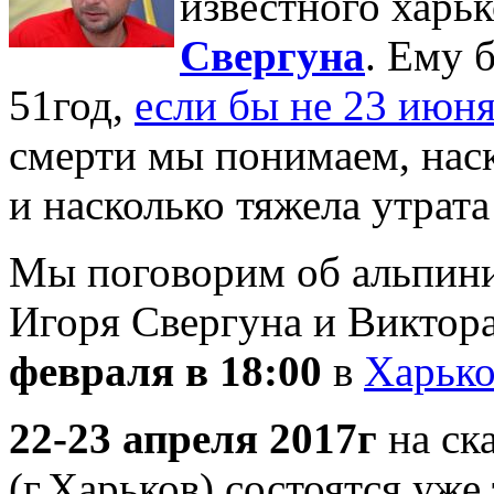
известного харь
Свергуна
. Ему 
51год,
если бы не 23 июн
смерти мы понимаем, нас
и насколько тяжела утрата
Мы поговорим об альпини
Игоря Свергуна и Виктор
февраля в 18:00
в
Харько
22-23
апреля 2017г
на ск
(г.Харьков) состоятся уж