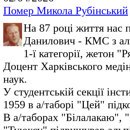
Помер Микола Рубінський
На 87 році життя нас
Данилович - КМС з аль
1-ї категорії, жетон "
Доцент Харківського меді
наук.
У студентській секції інст
1959 в а/таборі "Цей" під
В а/таборах "Білалакаю", "