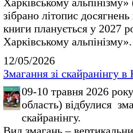
Харківському альпінізму» 
зібрано літопис досягнень 
книги планується у 2027 р
Харківському альпінізму».
12/05/2026
Змагання зі скайранінгу в 
09-10 травня 2026 рок
область) відбулися зма
скайранінгу.
Вид змагань – вертикальн