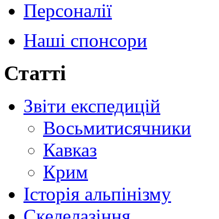
Персоналії
Наші спонсори
Статті
Звіти експедицій
Восьмитисячники
Кавказ
Крим
Історія альпінізму
Скелелазіння