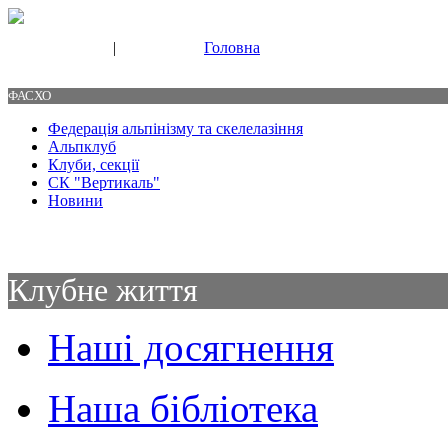
|
Головна
Свяжитесь с нами
Контакты
ФАСХО
Федерація альпінізму та скелелазіння
Альпклуб
Клуби, секції
СК "Вертикаль"
Новини
Клубне життя
Наші досягнення
Наша бібліотека