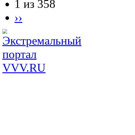
1 из 358
››