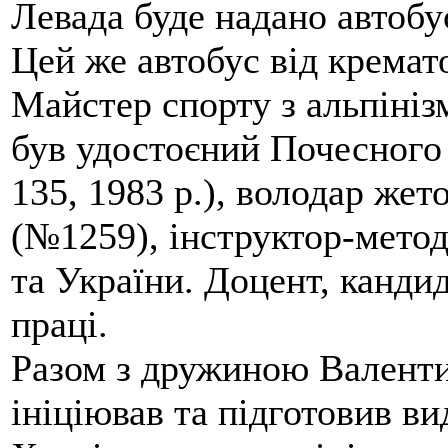
Левада буде надано автобус
Цей же автобус від кремато
Майстер спорту з альпініз
був удостоєний Почесного
135, 1983 р.), володар жет
(№1259), інструктор-метод
та України. Доцент, кандид
праці.
Разом з дружиною Валенти
ініціював та підготовив ви