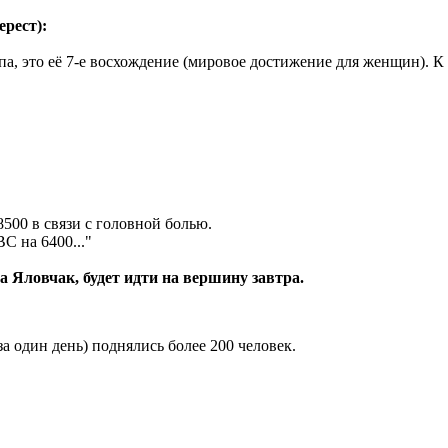
рест):
а, это её 7-е восхождение (мировое достижение для женщин). К
500 в связи с головной болью.
С на 6400...
"
а Яловчак, будет идти на вершину завтра.
а один день) поднялись более 200 человек.