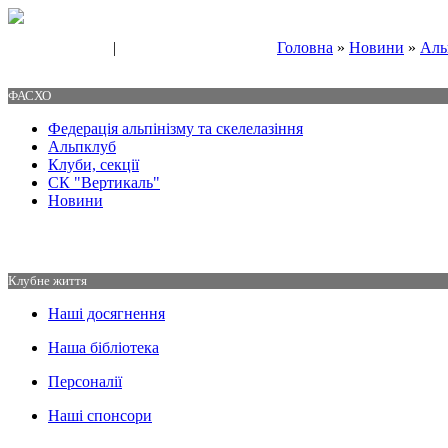
|
Головна
»
Новини
»
Аль
Свяжитесь с нами
Контакты
ФАСХО
Федерація альпінізму та скелелазіння
Альпклуб
Клуби, секції
СК "Вертикаль"
Новини
Клубне життя
Наші досягнення
Наша бібліотека
Персоналії
Наші спонсори