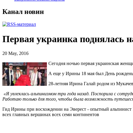
Канал новин
Первая украинка поднялась н
20 May, 2016
Сегодня ночью первая украинская женщ
А еще у Ирины 18 мая был День рожденья
28-летняя Ирина Галай родом из Мукачев
«Я увлеклась альпинизмом три года назад. Поспорила с сотрудн
Работаю только для того, чтобы была возможность путеше
Гид Ирины при восхождении на Эверест - опытный альпинист 
всех главных вершинах всех семи континентов