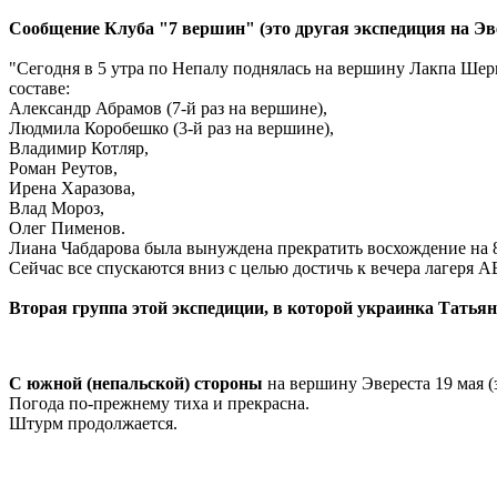
Сообщение Клуба "7 вершин" (это другая экспедиция на Эве
"Сегодня в 5 утра по Непалу поднялась на вершину Лакпа Шерп
составе:
Алек
сандр Абрамов (7-й раз на вершине),
Людмила Коробешко (3-й раз на вершине),
Владимир Котляр,
Роман Реутов,
Ирена Харазова,
Влад Мороз,
Олег Пименов.
Лиана Чабдарова была вынуждена прекратить восхождение на 8
Сейчас все спускаются вниз с целью достичь к вечера лагеря АВ
Вторая группа этой экспедиции, в которой украинка Татьян
С южной (непальской) стороны
на вершину Эвереста 19 мая (з
Погода по-прежнему тиха и прекрасна.
Штурм продолжается.