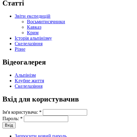
Статті
Звіти експедицій
Восьмитисячники
Кавказ
Крим
Історія альпінізму
Скелелазіння
Різне
Відеогалерея
Альпінізм
Клубне життя
Скелелазіння
Вхід для користувачив
Ім'я користувача:
*
Пароль:
*
Запросити новий пароль