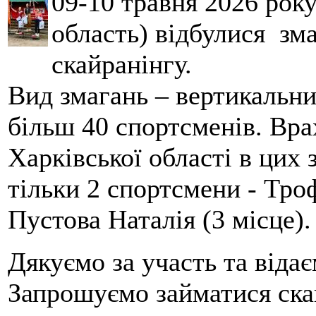
09-10 травня 2026 рок
область) відбулися зма
скайранінгу.
Вид змагань – вертикальн
більш 40 спортсменів. Вра
Харківської області в цих
тільки 2 спортсмени - Тро
Пустова Наталія (3 місце).
Дякуємо за участь та віда
Запрошуємо займатися скай