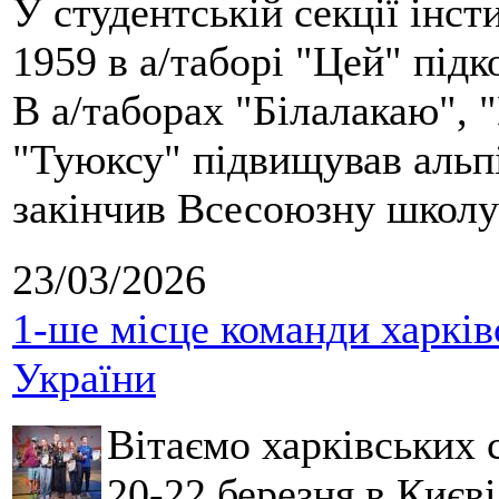
У студентській секції інст
1959 в а/таборі "Цей" під
В а/таборах "Білалакаю", "
"Туюксу" підвищував альпі
закінчив Всесоюзну школу 
23/03/2026
1-ше місце команди харків
України
Вітаємо харківських 
20-22 березня в Києві