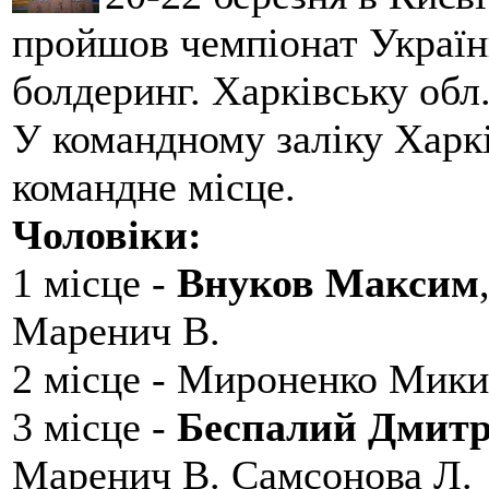
пройшов чемпіонат України
болдеринг. Харківську обл
У командному заліку Харкі
командне місце.
Чоловіки:
1 місце -
Внуков Максим
Маренич В.
2 місце - Мироненко Мики
3 місце -
Беспалий Дмит
Маренич В. Самсонова Л.