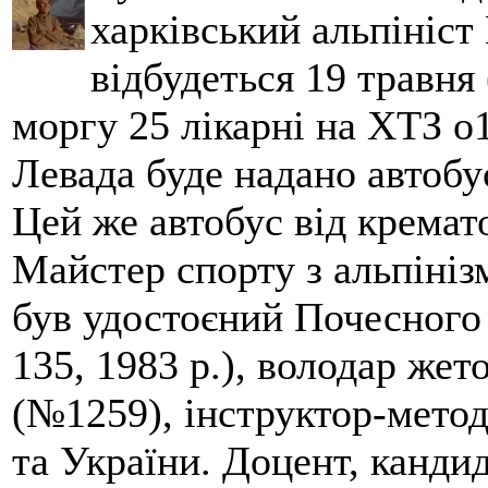
харківський альпініст 
відбудеться 19 травня 
моргу 25 лікарні на ХТЗ о
Левада буде надано автобус
Цей же автобус від кремато
Майстер спорту з альпініз
був удостоєний Почесного
135, 1983 р.), володар жет
(№1259), інструктор-метод
та України. Доцент, кандид