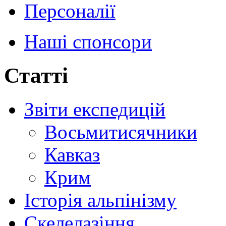
Персоналії
Наші спонсори
Статті
Звіти експедицій
Восьмитисячники
Кавказ
Крим
Історія альпінізму
Скелелазіння