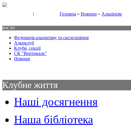
|
Головна
»
Новини
»
Альпінізм
Свяжитесь с нами
Контакты
ФАСХО
Федерація альпінізму та скелелазіння
Альпклуб
Клуби, секції
СК "Вертикаль"
Новини
Клубне життя
Наші досягнення
Наша бібліотека