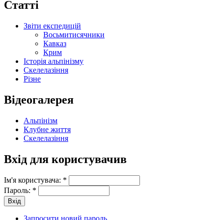
Статті
Звіти експедицій
Восьмитисячники
Кавказ
Крим
Історія альпінізму
Скелелазіння
Різне
Відеогалерея
Альпінізм
Клубне життя
Скелелазіння
Вхід для користувачив
Ім'я користувача:
*
Пароль:
*
Запросити новий пароль