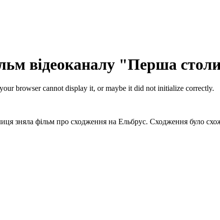
льм відеоканалу "Перша стол
ur browser cannot display it, or maybe it did not initialize correctly.
лиця зняла фільм про сходження на Ельбрус. Сходження було схож