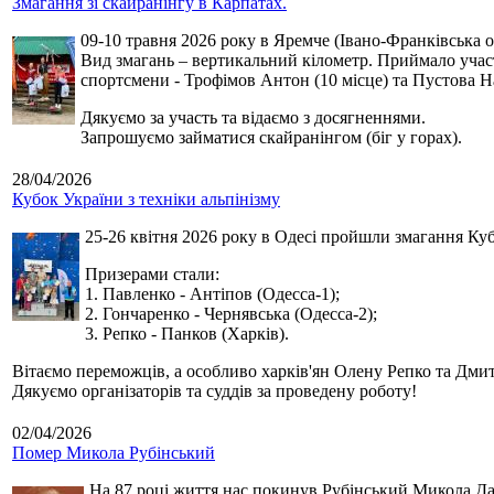
Змагання зі скайранінгу в Карпатах.
09-10 травня 2026 року в Яремче (Івано-Франківська о
Вид змагань – вертикальний кілометр. Приймало участь
спортсмени - Трофімов Антон (10 місце) та Пустова Нат
Дякуємо за участь та відаємо з досягненнями.
Запрошуємо займатися скайранінгом (біг у горах).
28/04/2026
Кубок України з техніки альпінізму
25-26 квітня 2026 року в Одесі пройшли змагання Кубк
Призерами стали:
1. Павленко - Антіпов (Одесса-1);
2. Гончаренко - Чернявська (Одесса-2);
3. Репко - Панков (Харків).
Вітаємо переможців, а особливо харків'ян Олену Репко та Дмит
Дякуємо організаторів та суддів за проведену роботу!
02/04/2026
Помер Микола Рубінський
На 87 році життя нас покинув Рубінський Микола Дан