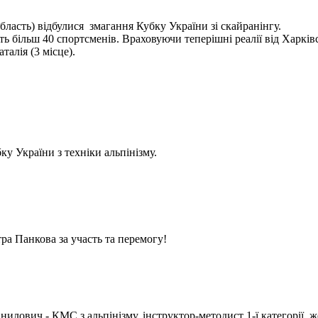
бласть) відбулися змагання Кубку України зі скайранінгу.
 більш 40 спортсменів. Враховуючи теперішні реалії від Харківс
алія (3 місце).
у України з техніки альпінізму.
ра Панкова за участь та перемогу!
илович - КМС з альпінізму, інструктор-методист 1-ї категорії, ж