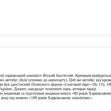
харківський альпініст Віталій Бахтігозін. Кремація відбудеться 1
но автобус (біля зупинки до аеропорту). Цей же автобус від крема
ві був удостоєний Почесного звання «Сніговий барс» (№ 135, 198
України. Доцент, кандидат технічних наук, ветеран праці.
ініціював та підготовив видання книги «80 років Харківському а
 році під назвою «100 років Харківському альпінізму».