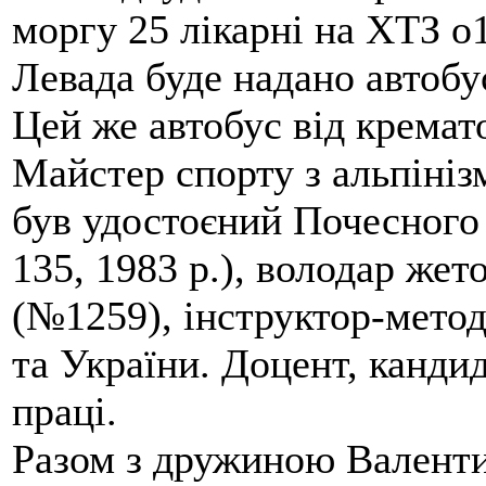
моргу 25 лікарні на ХТЗ о
Левада буде надано автобус
Цей же автобус від кремато
Майстер спорту з альпініз
був удостоєний Почесного
135, 1983 р.), володар жет
(№1259), інструктор-метод
та України. Доцент, кандид
праці.
Разом з дружиною Валенти