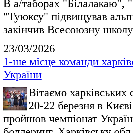
В а/таборах "Білалакаю", "
"Туюксу" підвищував альпі
закінчив Всесоюзну школу 
23/03/2026
1-ше місце команди харків
України
Вітаємо харківських 
20-22 березня в Києві
пройшов чемпіонат України
болдеринг. Харківську обл