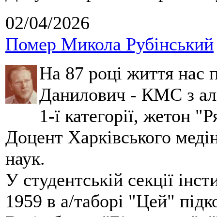
02/04/2026
Помер Микола Рубінський
На 87 році життя нас
Данилович - КМС з аль
1-ї категорії, жетон "
Доцент Харківського меді
наук.
У студентській секції інст
1959 в а/таборі "Цей" під