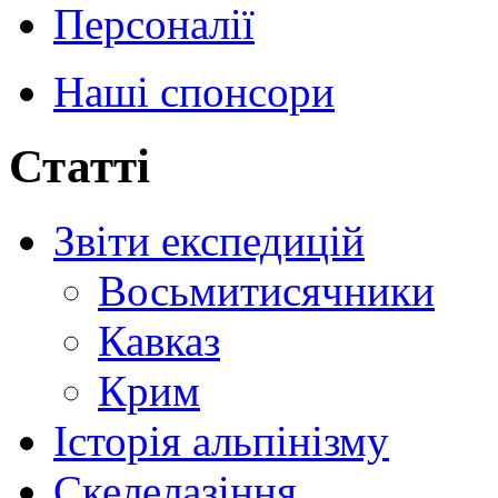
Персоналії
Наші спонсори
Статті
Звіти експедицій
Восьмитисячники
Кавказ
Крим
Історія альпінізму
Скелелазіння