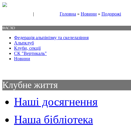
|
Головна
»
Новини
»
Подорожі
Свяжитесь с нами
Контакты
ФАСХО
Федерація альпінізму та скелелазіння
Альпклуб
Клуби, секції
СК "Вертикаль"
Новини
Клубне життя
Наші досягнення
Наша бібліотека