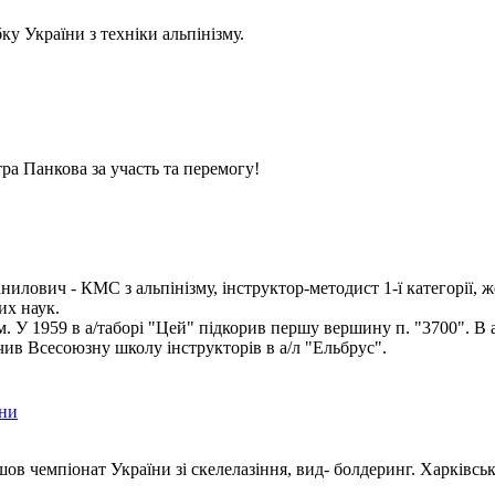
у України з техніки альпінізму.
ра Панкова за участь та перемогу!
илович - КМС з альпінізму, інструктор-методист 1-ї категорії, ж
их наук.
ом. У 1959 в а/таборі "Цей" підкорив першу вершину п. "3700". В 
чив Всесоюзну школу інструкторів в а/л "Ельбрус".
їни
шов чемпіонат України зі скелелазіння, вид- болдеринг. Харківсь