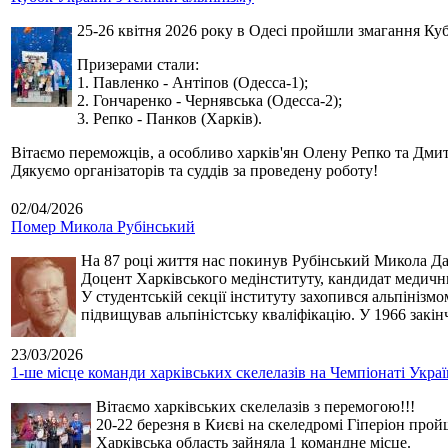
25-26 квітня 2026 року в Одесі пройшли змагання Кубк
Призерами стали:
1. Павленко - Антіпов (Одесса-1);
2. Гончаренко - Чернявська (Одесса-2);
3. Репко - Панков (Харків).
Вітаємо переможців, а особливо харків'ян Олену Репко та Дмит
Дякуємо організаторів та суддів за проведену роботу!
02/04/2026
Помер Микола Рубінський
На 87 році життя нас покинув Рубінський Микола Дан
Доцент Харківського медінституту, кандидат медичн
У студентській секції інституту захопився альпінізм
підвищував альпіністську кваліфікацію. У 1966 закін
23/03/2026
1-ше місце команди харківських скелелазів на Чемпіонаті Укра
Вітаємо харківських скелелазів з перемогою!!!
20-22 березня в Києві на скеледромі Гіперіон прой
Харківська область зайняла 1 командне місце.