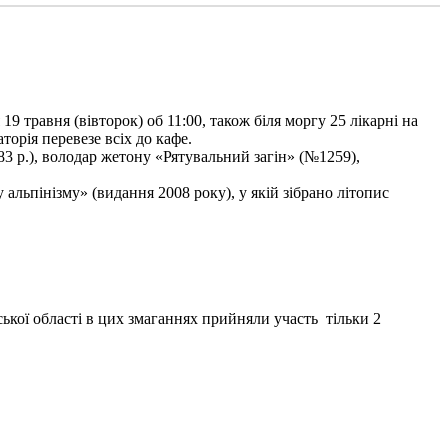
9 травня (вівторок) об 11:00, також біля моргу 25 лікарні на
торія перевезе всіх до кафе.
3 р.), володар жетону «Рятувальний загін» (№1259),
льпінізму» (видання 2008 року), у якій зібрано літопис
ької області в цих змаганнях прийняли участь тільки 2