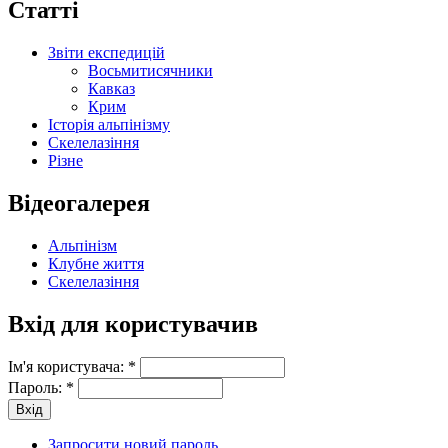
Статті
Звіти експедицій
Восьмитисячники
Кавказ
Крим
Історія альпінізму
Скелелазіння
Різне
Відеогалерея
Альпінізм
Клубне життя
Скелелазіння
Вхід для користувачив
Ім'я користувача:
*
Пароль:
*
Запросити новий пароль