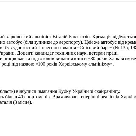
харківський альпініст Віталій Бахтігозін. Кремація відбудеться 1
но автобус (біля зупинки до аеропорту). Цей же автобус від крема
ві був удостоєний Почесного звання «Сніговий барс» (№ 135, 198
України. Доцент, кандидат технічних наук, ветеран праці.
ініціював та підготовив видання книги «80 років Харківському а
 році під назвою «100 років Харківському альпінізму».
бласть) відбулися змагання Кубку України зі скайранінгу.
 більш 40 спортсменів. Враховуючи теперішні реалії від Харківс
алія (3 місце).