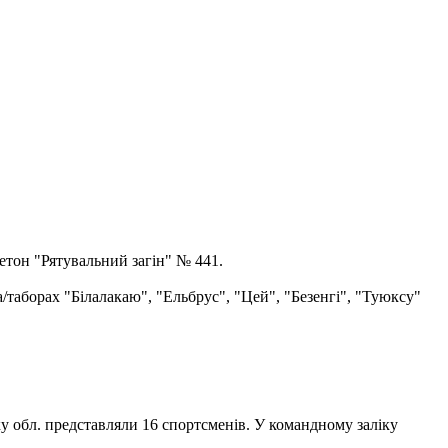
етон "Рятувальний загін" № 441.
а/таборах "Білалакаю", "Ельбрус", "Цей", "Безенгі", "Туюксу"
ку обл. представляли 16 спортсменів. У командному заліку