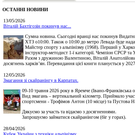
ОСТАННІ НОВИНИ
13/05/2026
Віталій Бахтігозін покинув нас...
Сумна новина. Сьогодні вранці нас покинув Видатний 
ХТЗ о10:00. Також о 10:00 до метро Левада буде нада
Майстер спорту з альпінізму (1968). Перший у Харко
інструктор-методист 1-ї категорії. Чемпіон СРСР та 
Разом з дружиною Валентиною, Віталій Анатолійович 
досягнень харків’ян. Перевидання цієї книги планується у 2027
12/05/2026
Змагання зі скайранінгу в Карпатах.
09-10 травня 2026 року в Яремче (Івано-Франківська о
Вид змагань – вертикальний кілометр. Приймало участь
спортсмени - Трофімов Антон (10 місце) та Пустова Нат
Дякуємо за участь та відаємо з досягненнями.
Запрошуємо займатися скайранінгом (біг у горах).
28/04/2026
Кубок України з техніки альпінізму