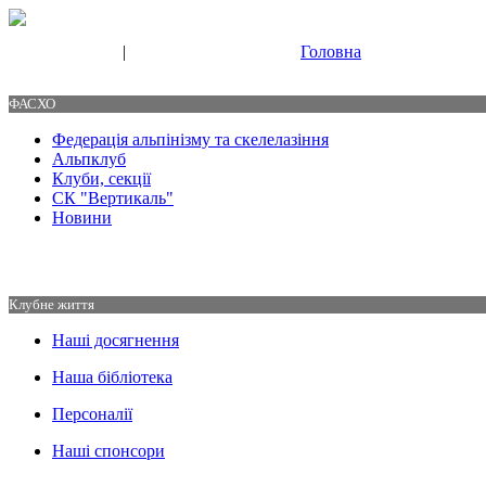
|
Головна
Свяжитесь с нами
Контакты
ФАСХО
Федерація альпінізму та скелелазіння
Альпклуб
Клуби, секції
СК "Вертикаль"
Новини
Клубне життя
Наші досягнення
Наша бібліотека
Персоналії
Наші спонсори