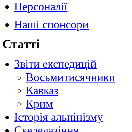
Персоналії
Наші спонсори
Статті
Звіти експедицій
Восьмитисячники
Кавказ
Крим
Історія альпінізму
Скелелазіння