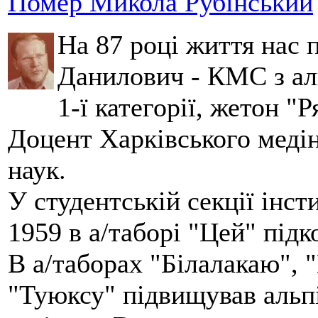
Помер Микола Рубінський
На 87 році життя нас
Данилович - КМС з аль
1-ї категорії, жетон "
Доцент Харківського меді
наук.
У студентській секції інст
1959 в а/таборі "Цей" під
В а/таборах "Білалакаю", "
"Туюксу" підвищував альпі