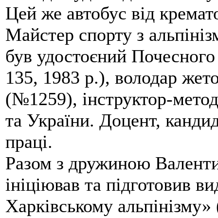
Цей же автобус від кремато
Майстер спорту з альпініз
був удостоєний Почесного
135, 1983 р.), володар жет
(№1259), інструктор-метод
та України. Доцент, кандид
праці.
Разом з дружиною Валенти
ініціював та підготовив ви
Харківському альпінізму» 