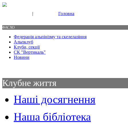
|
Головна
Свяжитесь с нами
Контакты
ФАСХО
Федерація альпінізму та скелелазіння
Альпклуб
Клуби, секції
СК "Вертикаль"
Новини
Клубне життя
Наші досягнення
Наша бібліотека