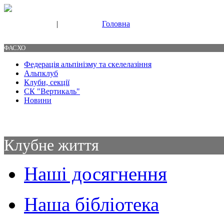
|
Головна
Свяжитесь с нами
Контакты
ФАСХО
Федерація альпінізму та скелелазіння
Альпклуб
Клуби, секції
СК "Вертикаль"
Новини
Клубне життя
Наші досягнення
Наша бібліотека