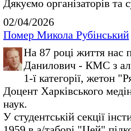
Дякуємо організаторів та с
02/04/2026
Помер Микола Рубінський
На 87 році життя нас
Данилович - КМС з аль
1-ї категорії, жетон "
Доцент Харківського меді
наук.
У студентській секції інст
1959 в а/таборі "Цей" під