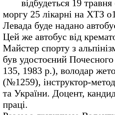
відбудеться 19 травня 
моргу 25 лікарні на ХТЗ о
Левада буде надано автобус
Цей же автобус від кремато
Майстер спорту з альпініз
був удостоєний Почесного
135, 1983 р.), володар жет
(№1259), інструктор-метод
та України. Доцент, кандид
праці.