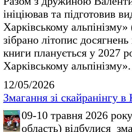
Разом з дружиною Валенти
ініціював та підготовив ви
Харківському альпінізму» 
зібрано літопис досягнень 
книги планується у 2027 р
Харківському альпінізму».
12/05/2026
Змагання зі скайранінгу в 
09-10 травня 2026 рок
область) відбулися зма