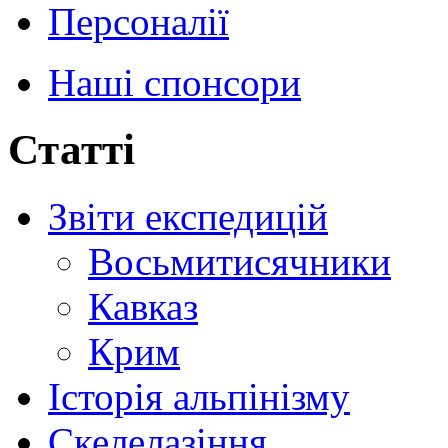
Персоналії
Наші спонсори
Статті
Звіти експедицій
Восьмитисячники
Кавказ
Крим
Історія альпінізму
Скелелазіння