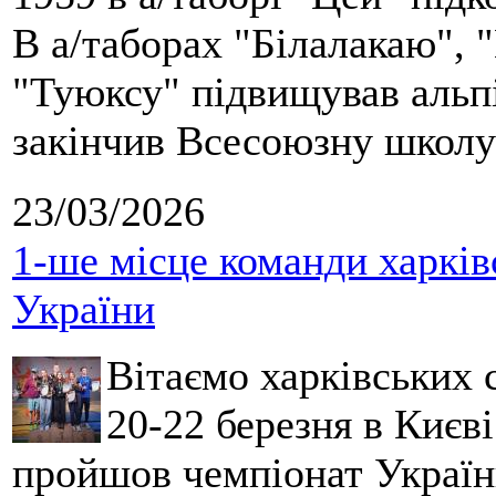
В а/таборах "Білалакаю", "
"Туюксу" підвищував альпі
закінчив Всесоюзну школу 
23/03/2026
1-ше місце команди харків
України
Вітаємо харківських 
20-22 березня в Києві
пройшов чемпіонат України