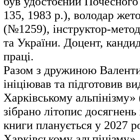
був удостоєний Почесного
135, 1983 р.), володар жет
(№1259), інструктор-метод
та України. Доцент, кандид
праці.
Разом з дружиною Валенти
ініціював та підготовив ви
Харківському альпінізму» 
зібрано літопис досягнень 
книги планується у 2027 р
Харківському альпінізму».