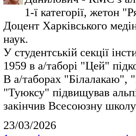
1-ї категорії, жетон "
Доцент Харківського меді
наук.
У студентській секції інст
1959 в а/таборі "Цей" під
В а/таборах "Білалакаю", "
"Туюксу" підвищував альпі
закінчив Всесоюзну школу 
23/03/2026