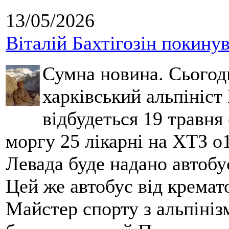
13/05/2026
Віталій Бахтігозін покинув 
Сумна новина. Сьогод
харківський альпініст 
відбудеться 19 травня 
моргу 25 лікарні на ХТЗ о
Левада буде надано автобус
Цей же автобус від кремато
Майстер спорту з альпініз