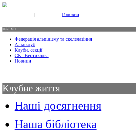
|
Головна
Свяжитесь с нами
Контакты
ФАСХО
Федерація альпінізму та скелелазіння
Альпклуб
Клуби, секції
СК "Вертикаль"
Новини
Клубне життя
Наші досягнення
Наша бібліотека