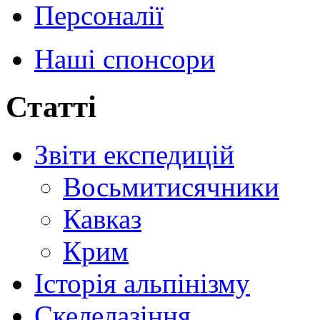
Персоналії
Наші спонсори
Статті
Звіти експедицій
Восьмитисячники
Кавказ
Крим
Історія альпінізму
Скелелазіння