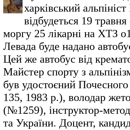
харківський альпініст 
відбудеться 19 травня 
моргу 25 лікарні на ХТЗ о
Левада буде надано автобус
Цей же автобус від кремато
Майстер спорту з альпініз
був удостоєний Почесного
135, 1983 р.), володар жет
(№1259), інструктор-метод
та України. Доцент, кандид