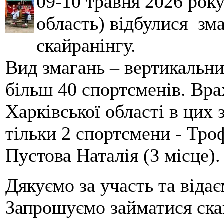
09-10 травня 2026 рок
область) відбулися зма
скайранінгу.
Вид змагань – вертикальн
більш 40 спортсменів. Вра
Харківської області в цих
тільки 2 спортсмени - Тро
Пустова Наталія (3 місце).
Дякуємо за участь та віда
Запрошуємо займатися скай