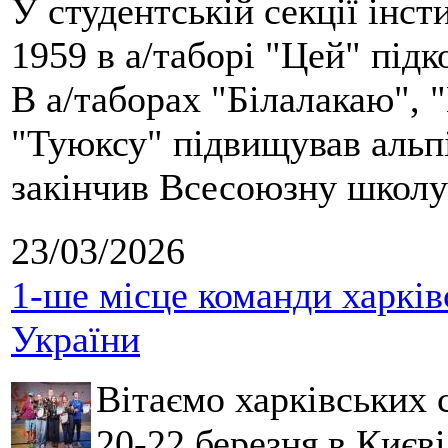
У студентській секції інст
1959 в а/таборі "Цей" під
В а/таборах "Білалакаю", "
"Туюксу" підвищував альпі
закінчив Всесоюзну школу 
23/03/2026
1-ше місце команди харків
України
Вітаємо харківських 
20-22 березня в Києві