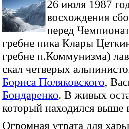
26 июля 1987 го
восхождения сбо
перед Чемпиона
гребне пика Клары Цеткин (
гребне п.Коммунизма) ла
скал четверых альпинисто
Бориса Поляковского
, Ва
Бондаренко
. В живых ост
который находился выше 
Огромная утрата для харь