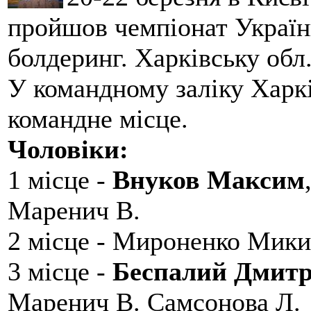
пройшов чемпіонат України
болдеринг. Харківську обл
У командному заліку Харкі
командне місце.
Чоловіки:
1 місце -
Внуков Максим
Маренич В.
2 місце - Мироненко Мики
3 місце -
Беспалий Дмит
Маренич В. Самсонова Л.