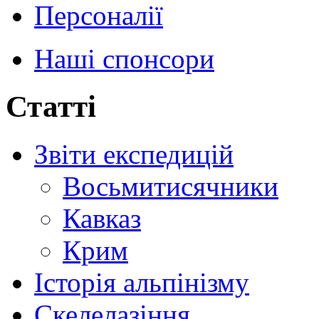
Персоналії
Наші спонсори
Статті
Звіти експедицій
Восьмитисячники
Кавказ
Крим
Історія альпінізму
Скелелазіння