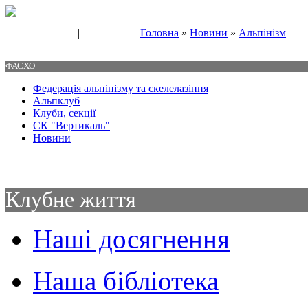
|
Головна
»
Новини
»
Альпінізм
Свяжитесь с нами
Контакты
ФАСХО
Федерація альпінізму та скелелазіння
Альпклуб
Клуби, секції
СК "Вертикаль"
Новини
Клубне життя
Наші досягнення
Наша бібліотека