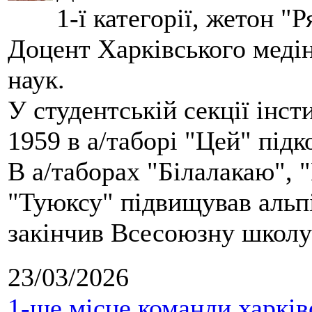
1-ї категорії, жетон "
Доцент Харківського меді
наук.
У студентській секції інст
1959 в а/таборі "Цей" під
В а/таборах "Білалакаю", "
"Туюксу" підвищував альпі
закінчив Всесоюзну школу 
23/03/2026
1-ше місце команди харків