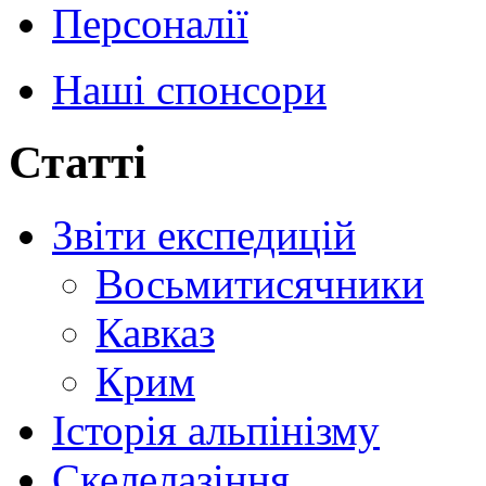
Персоналії
Наші спонсори
Статті
Звіти експедицій
Восьмитисячники
Кавказ
Крим
Історія альпінізму
Скелелазіння