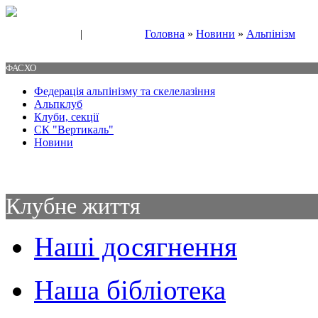
|
Головна
»
Новини
»
Альпінізм
Свяжитесь с нами
Контакты
ФАСХО
Федерація альпінізму та скелелазіння
Альпклуб
Клуби, секції
СК "Вертикаль"
Новини
Клубне життя
Наші досягнення
Наша бібліотека