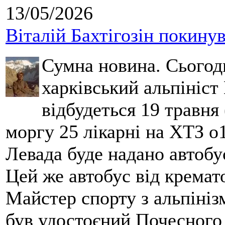
13/05/2026
Віталій Бахтігозін покинув 
Сумна новина. Сьогод
харківський альпініст 
відбудеться 19 травня 
моргу 25 лікарні на ХТЗ о
Левада буде надано автобус
Цей же автобус від кремато
Майстер спорту з альпініз
був удостоєний Почесного