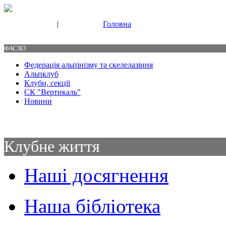
|
Головна
Свяжитесь с нами
Контакты
ФАСХО
Федерація альпінізму та скелелазіння
Альпклуб
Клуби, секції
СК "Вертикаль"
Новини
Клубне життя
Наші досягнення
Наша бібліотека