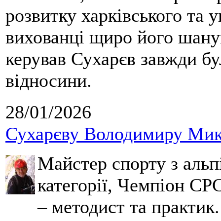
розвитку харківського та у
вихованці щиро його шанув
керував Сухарєв завжди бу
відносини.
28/01/2026
Сухарєву Володимиру Мико
Майстер спорту з альпі
категорії, Чемпіон СРС
– методист та практик