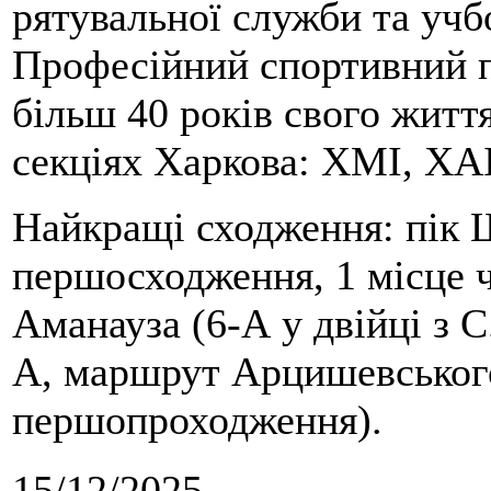
рятувальної служби та учб
Професійний спортивний п
більш 40 років свого життя
секціях Харкова: ХМІ, ХАІ
Найкращі сходження: пік Ш
першосходження, 1 місце 
Аманауза (6-А у двійці з 
А, маршрут Арцишевського,
першопроходження).
15/12/2025