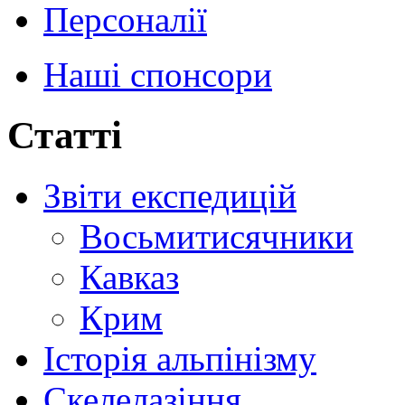
Персоналії
Наші спонсори
Статті
Звіти експедицій
Восьмитисячники
Кавказ
Крим
Історія альпінізму
Скелелазіння