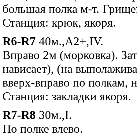
большая полка м-т. Грище
Станция: крюк, якоря.
R6-R7
40м.,A2+,IV.
Вправо 2м (морковка). За
нависает), (на выполажив
вверх-вправо по полкам, 
Станция: закладки якоря.
R7-R8
30м.,I.
По полке влево.