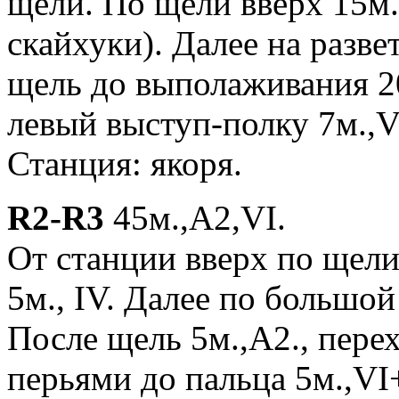
щели. По щели вверх 15м.
скайхуки). Далее на разв
щель до выполаживания 20
левый выступ-полку 7м.,V
Станция: якоря.
R2-R3
45м.,A2,VI.
От станции вверх по щели
5м., IV. Далее по большой
После щель 5м.,А2., пере
перьями до пальца 5м.,VI