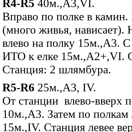
R4-R5
40м.,A3,VI.
Вправо по полке в камин.
(много живья, нависает). 
влево на полку 15м.,А3. С
ИТО к елке 15м.,А2+,VI. 
Станция: 2 шлямбура.
R5-R6
25м.,A3, IV.
От станции влево-вверх п
10м.,А3. Затем по полкам
15м.,IV. Станция левее ве