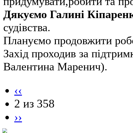
придумувати,робити та пр
Дякуємо Галині Кіпарен
судівства.
Плануємо продовжити робо
Захід проходив за підтри
Валентина Маренич).
‹‹
2 из 358
››