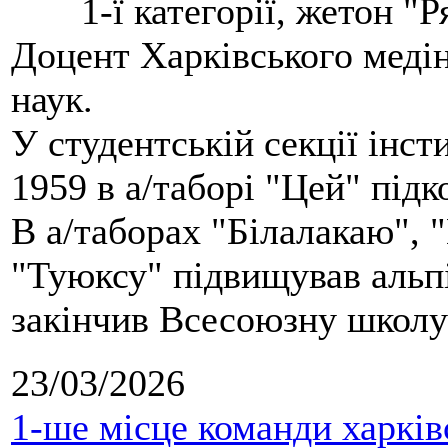
1-ї категорії, жетон "
Доцент Харківського меді
наук.
У студентській секції інст
1959 в а/таборі "Цей" під
В а/таборах "Білалакаю", "
"Туюксу" підвищував альпі
закінчив Всесоюзну школу 
23/03/2026
1-ше місце команди харків