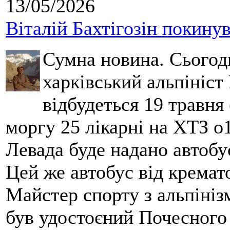
13/05/2026
Віталій Бахтігозін покинув 
Сумна новина. Сьогод
харківський альпініст 
відбудеться 19 травня 
моргу 25 лікарні на ХТЗ о
Левада буде надано автобус
Цей же автобус від кремато
Майстер спорту з альпініз
був удостоєний Почесного