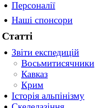
Персоналії
Наші спонсори
Статті
Звіти експедицій
Восьмитисячники
Кавказ
Крим
Історія альпінізму
Скелелазіння