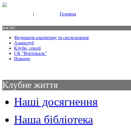
|
Головна
Свяжитесь с нами
Контакты
ФАСХО
Федерація альпінізму та скелелазіння
Альпклуб
Клуби, секції
СК "Вертикаль"
Новини
Клубне життя
Наші досягнення
Наша бібліотека