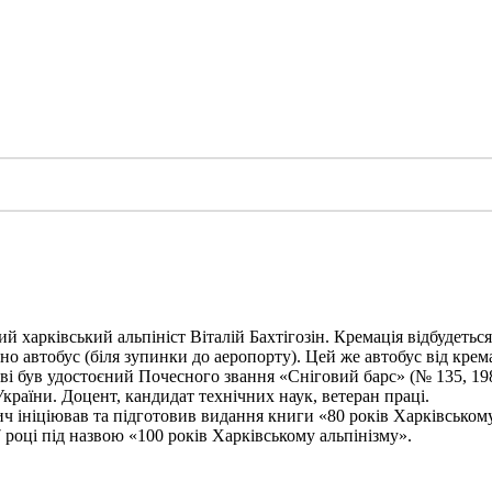
харківський альпініст Віталій Бахтігозін. Кремація відбудеться 1
но автобус (біля зупинки до аеропорту). Цей же автобус від крема
ві був удостоєний Почесного звання «Сніговий барс» (№ 135, 198
України. Доцент, кандидат технічних наук, ветеран праці.
ініціював та підготовив видання книги «80 років Харківському а
 році під назвою «100 років Харківському альпінізму».