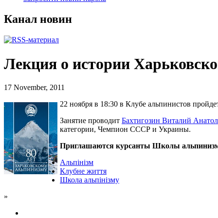
Канал новин
Лекция о истории Харьковско
17 November, 2011
22 ноября в 18:30 в Клубе альпинистов пройдет
Занятие проводит
Бахтигозин Виталий Анатол
категории, Чемпион СССР и Украины.
Приглашаются курсанты Школы альпинизм
Альпінізм
Клубне життя
Школа альпінізму
»