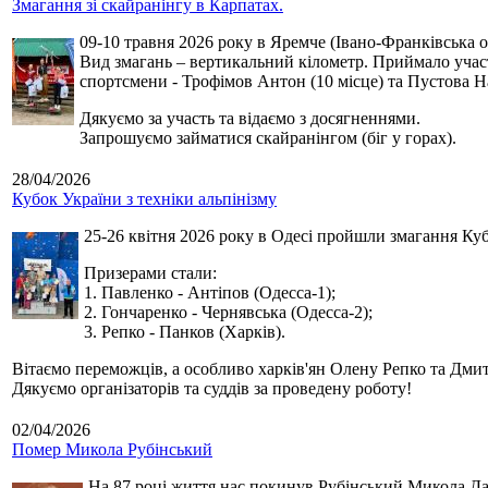
Змагання зі скайранінгу в Карпатах.
09-10 травня 2026 року в Яремче (Івано-Франківська о
Вид змагань – вертикальний кілометр. Приймало участь
спортсмени - Трофімов Антон (10 місце) та Пустова Нат
Дякуємо за участь та відаємо з досягненнями.
Запрошуємо займатися скайранінгом (біг у горах).
28/04/2026
Кубок України з техніки альпінізму
25-26 квітня 2026 року в Одесі пройшли змагання Кубк
Призерами стали:
1. Павленко - Антіпов (Одесса-1);
2. Гончаренко - Чернявська (Одесса-2);
3. Репко - Панков (Харків).
Вітаємо переможців, а особливо харків'ян Олену Репко та Дмит
Дякуємо організаторів та суддів за проведену роботу!
02/04/2026
Помер Микола Рубінський
На 87 році життя нас покинув Рубінський Микола Дан