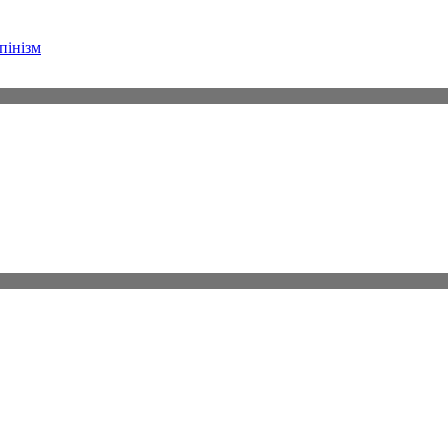
пінізм