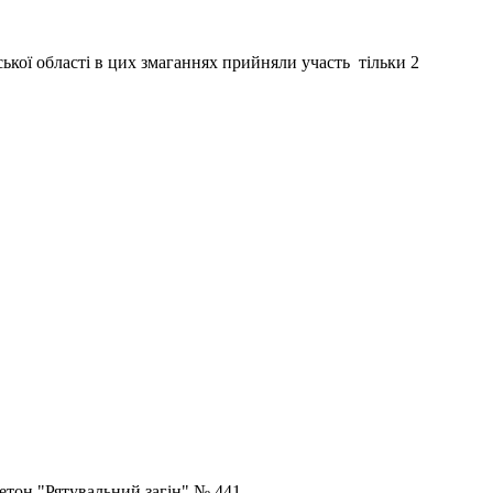
ької області в цих змаганнях прийняли участь тільки 2
етон "Рятувальний загін" № 441.