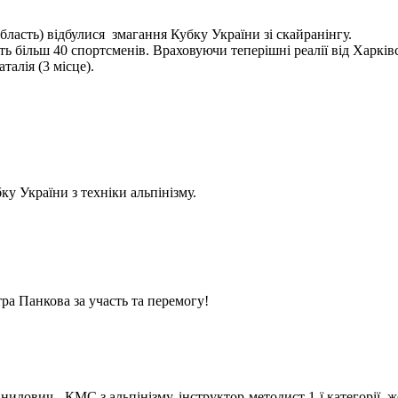
бласть) відбулися змагання Кубку України зі скайранінгу.
 більш 40 спортсменів. Враховуючи теперішні реалії від Харківс
алія (3 місце).
у України з техніки альпінізму.
ра Панкова за участь та перемогу!
илович - КМС з альпінізму, інструктор-методист 1-ї категорії, ж