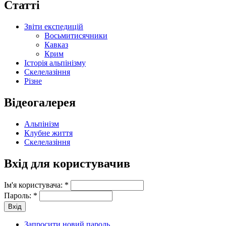
Статті
Звіти експедицій
Восьмитисячники
Кавказ
Крим
Історія альпінізму
Скелелазіння
Різне
Відеогалерея
Альпінізм
Клубне життя
Скелелазіння
Вхід для користувачив
Ім'я користувача:
*
Пароль:
*
Запросити новий пароль