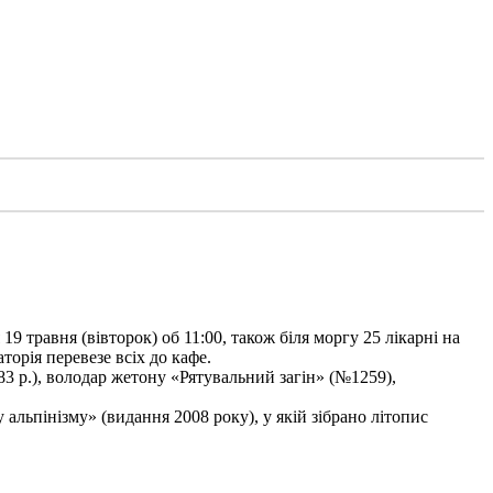
9 травня (вівторок) об 11:00, також біля моргу 25 лікарні на
торія перевезе всіх до кафе.
3 р.), володар жетону «Рятувальний загін» (№1259),
льпінізму» (видання 2008 року), у якій зібрано літопис