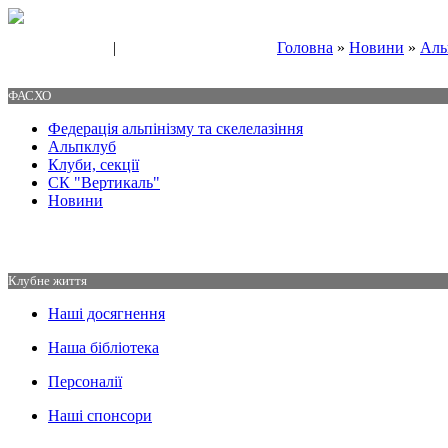
|
Головна
»
Новини
»
Аль
Свяжитесь с нами
Контакты
ФАСХО
Федерація альпінізму та скелелазіння
Альпклуб
Клуби, секції
СК "Вертикаль"
Новини
Клубне життя
Наші досягнення
Наша бібліотека
Персоналії
Наші спонсори