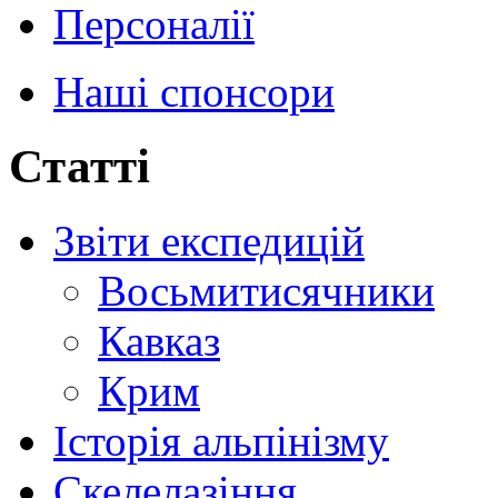
Персоналії
Наші спонсори
Статті
Звіти експедицій
Восьмитисячники
Кавказ
Крим
Історія альпінізму
Скелелазіння