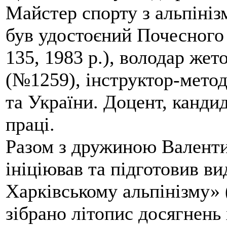
Майстер спорту з альпініз
був удостоєний Почесного
135, 1983 р.), володар жет
(№1259), інструктор-метод
та України. Доцент, кандид
праці.
Разом з дружиною Валенти
ініціював та підготовив ви
Харківському альпінізму» 
зібрано літопис досягнень 