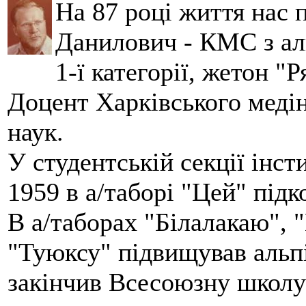
На 87 році життя нас
Данилович - КМС з аль
1-ї категорії, жетон "
Доцент Харківського меді
наук.
У студентській секції інст
1959 в а/таборі "Цей" під
В а/таборах "Білалакаю", "
"Туюксу" підвищував альпі
закінчив Всесоюзну школу 