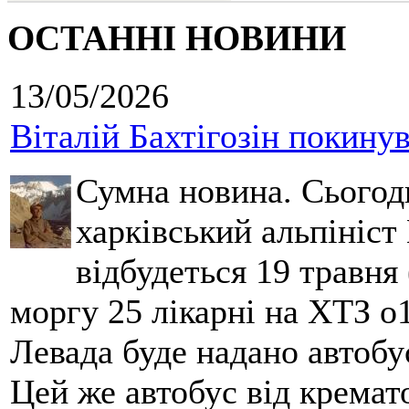
ОСТАННІ НОВИНИ
13/05/2026
Віталій Бахтігозін покинув 
Сумна новина. Сьогод
харківський альпініст 
відбудеться 19 травня 
моргу 25 лікарні на ХТЗ о
Левада буде надано автобус
Цей же автобус від кремато