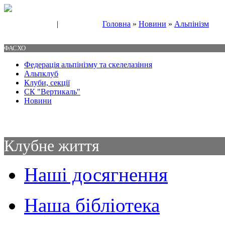
|
Головна
»
Новини
»
Альпінізм
Свяжитесь с нами
Контакты
ФАСХО
Федерація альпінізму та скелелазіння
Альпклуб
Клуби, секції
СК "Вертикаль"
Новини
Клубне життя
Наші досягнення
Наша бібліотека