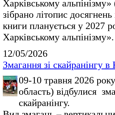
Харківському альпінізму» 
зібрано літопис досягнень 
книги планується у 2027 р
Харківському альпінізму».
12/05/2026
Змагання зі скайранінгу в 
09-10 травня 2026 рок
область) відбулися зма
скайранінгу.
Вид змагань – вертикальн