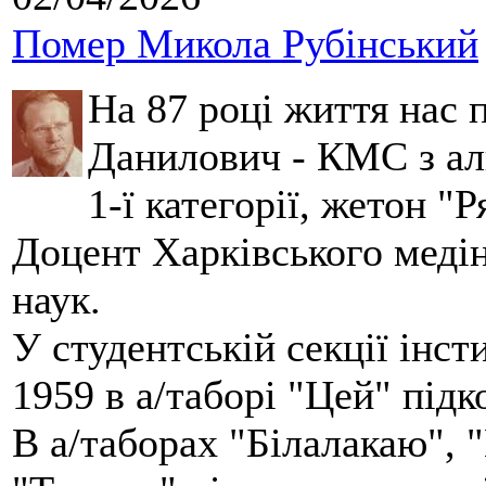
Помер Микола Рубінський
На 87 році життя нас
Данилович - КМС з аль
1-ї категорії, жетон "
Доцент Харківського меді
наук.
У студентській секції інст
1959 в а/таборі "Цей" під
В а/таборах "Білалакаю", "