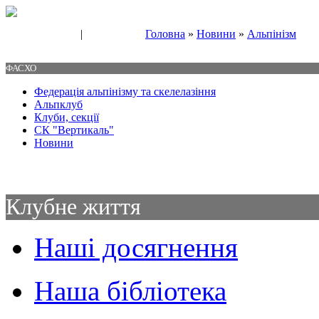
|
Головна
»
Новини
»
Альпінізм
Свяжитесь с нами
Контакты
ФАСХО
Федерація альпінізму та скелелазіння
Альпклуб
Клуби, секції
СК "Вертикаль"
Новини
Клубне життя
Наші досягнення
Наша бібліотека