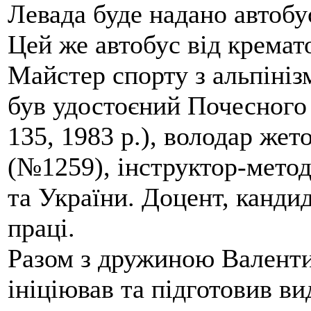
Левада буде надано автобус
Цей же автобус від кремато
Майстер спорту з альпініз
був удостоєний Почесного
135, 1983 р.), володар жет
(№1259), інструктор-метод
та України. Доцент, кандид
праці.
Разом з дружиною Валенти
ініціював та підготовив ви