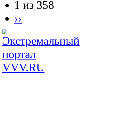
1 из 358
››