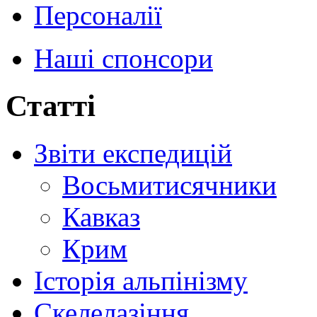
Персоналії
Наші спонсори
Статті
Звіти експедицій
Восьмитисячники
Кавказ
Крим
Історія альпінізму
Скелелазіння