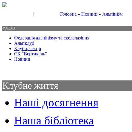
|
Головна
»
Новини
»
Альпінізм
Свяжитесь с нами
Контакты
ФАСХО
Федерація альпінізму та скелелазіння
Альпклуб
Клуби, секції
СК "Вертикаль"
Новини
Клубне життя
Наші досягнення
Наша бібліотека