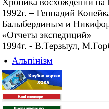
Хроника восхождений на 
1992г. – Геннадий Копейка
Балыбердиным и Никифоро
«Отчеты экспедиций»
1994г. - В.Терзыул, М.Гор
Альпінізм