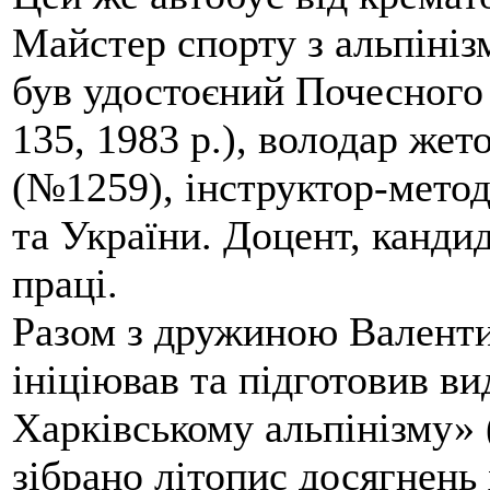
Майстер спорту з альпініз
був удостоєний Почесного
135, 1983 р.), володар жет
(№1259), інструктор-метод
та України. Доцент, кандид
праці.
Разом з дружиною Валенти
ініціював та підготовив ви
Харківському альпінізму» 
зібрано літопис досягнень 