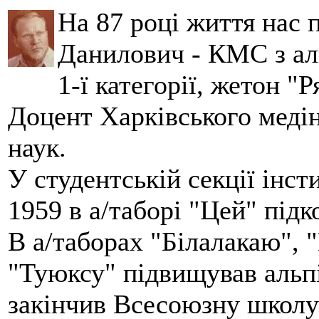
На 87 році життя нас
Данилович - КМС з аль
1-ї категорії, жетон "
Доцент Харківського меді
наук.
У студентській секції інст
1959 в а/таборі "Цей" під
В а/таборах "Білалакаю", "
"Туюксу" підвищував альпі
закінчив Всесоюзну школу 