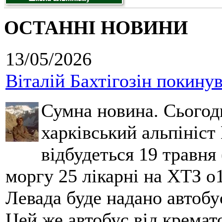
ОСТАННІ НОВИНИ
13/05/2026
Віталій Бахтігозін покинув 
Сумна новина. Сьогод
харківський альпініст 
відбудеться 19 травня 
моргу 25 лікарні на ХТЗ о
Левада буде надано автобус
Цей же автобус від кремато