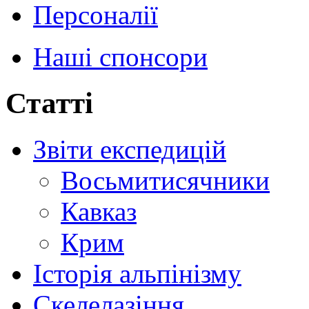
Персоналії
Наші спонсори
Статті
Звіти експедицій
Восьмитисячники
Кавказ
Крим
Історія альпінізму
Скелелазіння