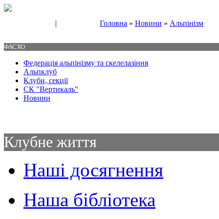
|
Головна
»
Новини
»
Альпінізм
Свяжитесь с нами
Контакты
ФАСХО
Федерація альпінізму та скелелазіння
Альпклуб
Клуби, секції
СК "Вертикаль"
Новини
Клубне життя
Наші досягнення
Наша бібліотека