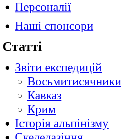
Персоналії
Наші спонсори
Статті
Звіти експедицій
Восьмитисячники
Кавказ
Крим
Історія альпінізму
Скелелазіння