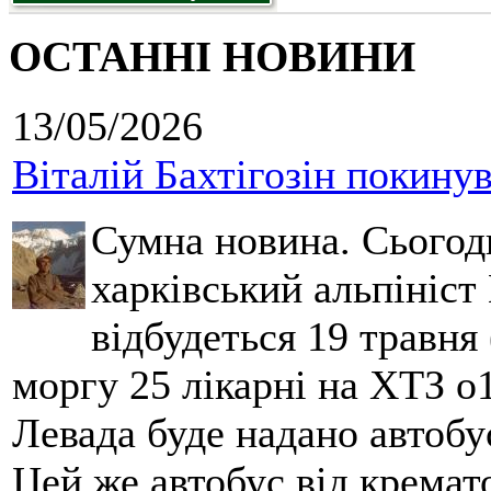
ОСТАННІ НОВИНИ
13/05/2026
Віталій Бахтігозін покинув 
Сумна новина. Сьогод
харківський альпініст 
відбудеться 19 травня 
моргу 25 лікарні на ХТЗ о
Левада буде надано автобус
Цей же автобус від кремато