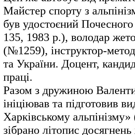
Майстер спорту з альпініз
був удостоєний Почесного
135, 1983 р.), володар жет
(№1259), інструктор-метод
та України. Доцент, кандид
праці.
Разом з дружиною Валенти
ініціював та підготовив ви
Харківському альпінізму» 
зібрано літопис досягнень 