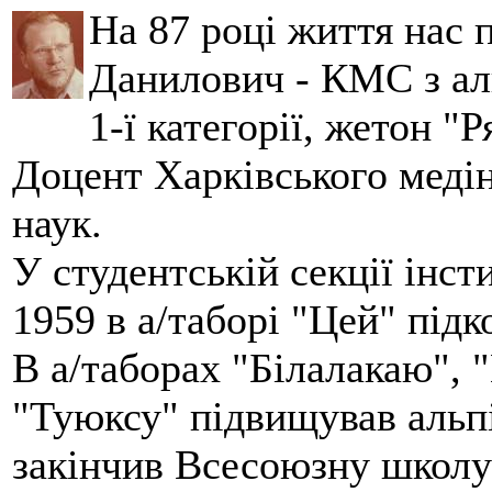
На 87 році життя нас
Данилович - КМС з аль
1-ї категорії, жетон "
Доцент Харківського меді
наук.
У студентській секції інст
1959 в а/таборі "Цей" під
В а/таборах "Білалакаю", "
"Туюксу" підвищував альпі
закінчив Всесоюзну школу 