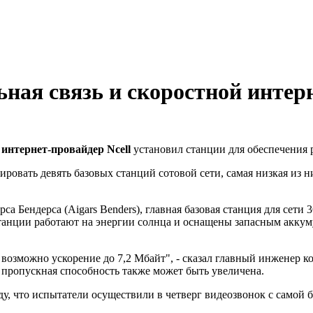
ная связь и скоростной интер
и
интернет-провайдер Ncell
установил станции для обеспечения р
ровать девять базовых станций сотовой сети, самая низкая из н
са Бендерса (Aigars Benders), главная базовая станция для сети
станции работают на энергии солнца и оснащены запасным аккум
 возможно ускорение до 7,2 Мбайт", - сказал главный инженер ко
пропускная способность также может быть увеличена.
анду, что испытатели осуществили в четверг видеозвонок с само