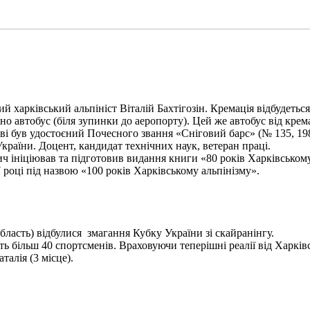
харківський альпініст Віталій Бахтігозін. Кремація відбудеться 1
но автобус (біля зупинки до аеропорту). Цей же автобус від крема
ві був удостоєний Почесного звання «Сніговий барс» (№ 135, 198
України. Доцент, кандидат технічних наук, ветеран праці.
ініціював та підготовив видання книги «80 років Харківському а
 році під назвою «100 років Харківському альпінізму».
бласть) відбулися змагання Кубку України зі скайранінгу.
 більш 40 спортсменів. Враховуючи теперішні реалії від Харківс
алія (3 місце).