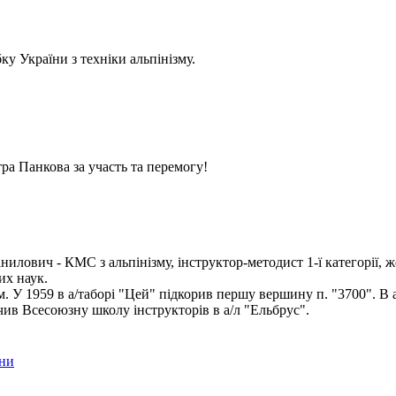
у України з техніки альпінізму.
ра Панкова за участь та перемогу!
илович - КМС з альпінізму, інструктор-методист 1-ї категорії, ж
их наук.
ом. У 1959 в а/таборі "Цей" підкорив першу вершину п. "3700". В 
чив Всесоюзну школу інструкторів в а/л "Ельбрус".
їни