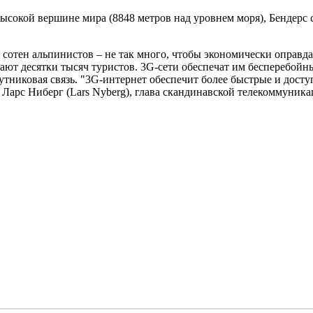
высокой вершине мира (8848 метров над уровнем моря), Бендерс 
сотен альпинистов – не так много, чтобы экономически оправдат
ют десятки тысяч туристов. 3G-сети обеспечат им бесперебойн
спутниковая связь. "3G-интернет обеспечит более быстрые и до
ет Ларс Ниберг (Lars Nyberg), глава скандинавской телекоммуни