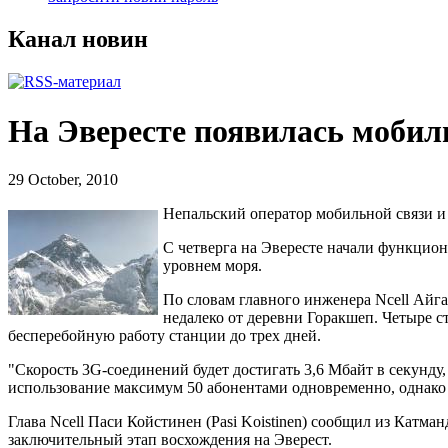
Канал новин
На Эвересте появилась мобиль
29 October, 2010
Непальский оператор мобильной связи 
С четверга на Эвересте начали функциони
уровнем моря.
По словам главного инженера Ncell Айгар
недалеко от деревни Горакшеп. Четыре 
бесперебойную работу станции до трех дней.
"Скорость 3G-соединений будет достигать 3,6 Мбайт в секунду,
использование максимум 50 абонентами одновременно, однако 
Глава Ncell Паси Койстинен (Pasi Koistinen) сообщил из Катм
заключительный этап восхождения на Эверест.