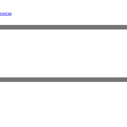
пінізм