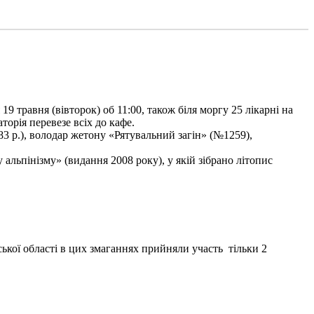
9 травня (вівторок) об 11:00, також біля моргу 25 лікарні на
торія перевезе всіх до кафе.
3 р.), володар жетону «Рятувальний загін» (№1259),
льпінізму» (видання 2008 року), у якій зібрано літопис
ької області в цих змаганнях прийняли участь тільки 2