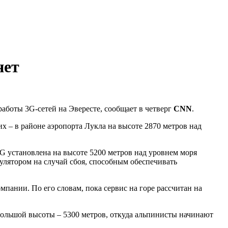
нет
аботы 3G-сетей на Эвересте, сообщает в четверг
CNN
.
их – в районе аэропорта Лукла на высоте 2870 метров над
 3G установлена на высоте 5200 метров над уровнем моря
улятором на случай сбоя, способным обеспечивать
мпании. По его словам, пока сервис на горе рассчитан на
й большой высоты – 5300 метров, откуда альпинисты начинают