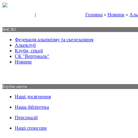
|
Головна
»
Новини
»
Аль
Свяжитесь с нами
Контакты
ФАСХО
Федерація альпінізму та скелелазіння
Альпклуб
Клуби, секції
СК "Вертикаль"
Новини
Клубне життя
Наші досягнення
Наша бібліотека
Персоналії
Наші спонсори