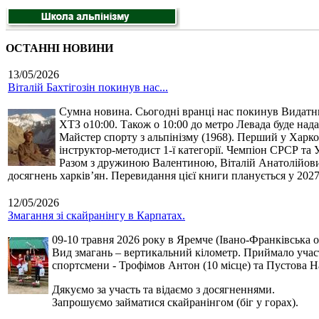
ОСТАННІ НОВИНИ
13/05/2026
Віталій Бахтігозін покинув нас...
Сумна новина. Сьогодні вранці нас покинув Видатний 
ХТЗ о10:00. Також о 10:00 до метро Левада буде нада
Майстер спорту з альпінізму (1968). Перший у Харко
інструктор-методист 1-ї категорії. Чемпіон СРСР та 
Разом з дружиною Валентиною, Віталій Анатолійович 
досягнень харків’ян. Перевидання цієї книги планується у 2027
12/05/2026
Змагання зі скайранінгу в Карпатах.
09-10 травня 2026 року в Яремче (Івано-Франківська о
Вид змагань – вертикальний кілометр. Приймало участь
спортсмени - Трофімов Антон (10 місце) та Пустова Нат
Дякуємо за участь та відаємо з досягненнями.
Запрошуємо займатися скайранінгом (біг у горах).