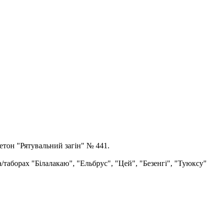
етон "Рятувальний загін" № 441.
а/таборах "Білалакаю", "Ельбрус", "Цей", "Безенгі", "Туюксу"