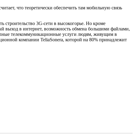
считает, что теоретически обеспечить там мобильную связь
ь строительство 3G-сети в высокогорье. Но кроме
ый выход в интернет, возможность обмена большими файлами,
ступные телекоммуникационные услуги людям, живущим в
кационной компании TeliaSonera, которой на 80% принадлежит