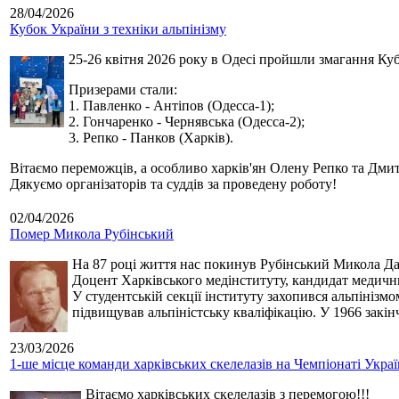
28/04/2026
Кубок України з техніки альпінізму
25-26 квітня 2026 року в Одесі пройшли змагання Кубк
Призерами стали:
1. Павленко - Антіпов (Одесса-1);
2. Гончаренко - Чернявська (Одесса-2);
3. Репко - Панков (Харків).
Вітаємо переможців, а особливо харків'ян Олену Репко та Дмит
Дякуємо організаторів та суддів за проведену роботу!
02/04/2026
Помер Микола Рубінський
На 87 році життя нас покинув Рубінський Микола Дан
Доцент Харківського медінституту, кандидат медичн
У студентській секції інституту захопився альпінізм
підвищував альпіністську кваліфікацію. У 1966 закін
23/03/2026
1-ше місце команди харківських скелелазів на Чемпіонаті Укра
Вітаємо харківських скелелазів з перемогою!!!