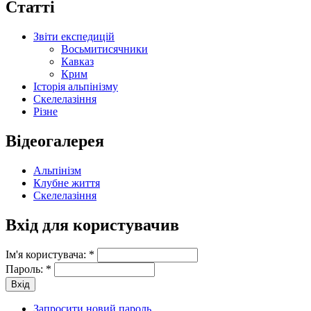
Статті
Звіти експедицій
Восьмитисячники
Кавказ
Крим
Історія альпінізму
Скелелазіння
Різне
Відеогалерея
Альпінізм
Клубне життя
Скелелазіння
Вхід для користувачив
Ім'я користувача:
*
Пароль:
*
Запросити новий пароль