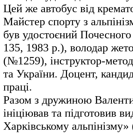
Цей же автобус від кремато
Майстер спорту з альпініз
був удостоєний Почесного
135, 1983 р.), володар жет
(№1259), інструктор-метод
та України. Доцент, кандид
праці.
Разом з дружиною Валенти
ініціював та підготовив ви
Харківському альпінізму» 