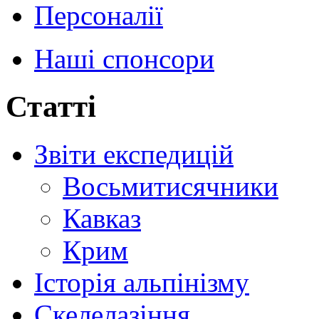
Персоналії
Наші спонсори
Статті
Звіти експедицій
Восьмитисячники
Кавказ
Крим
Історія альпінізму
Скелелазіння