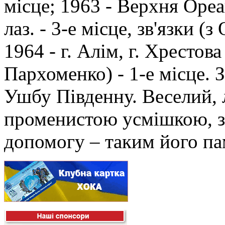
місце; 1963 - Верхня Ореа
лаз. - 3-е місце, зв'язки (
1964 - г. Алім, г. Хрестова 
Пархоменко) - 1-е місце. 
Ушбу Південну. Веселий, л
променистою усмішкою, з
допомогу – таким його пам