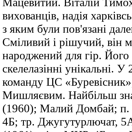
Мацевитий. Віталій Тимо
вихованців, надія харківсь
з яким були пов'язані дал
Сміливий і рішучий, він м
народжений для гір. Його 
скелелазінні унікальні. У 
команду ЦС «Буревісник»
Мишляєвим. Найбільш знач
(1960); Малий Домбай; п. 
4Б; тр. Джугутурлючат, 5