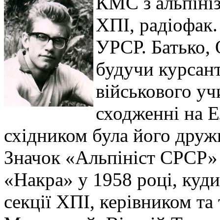
КМС з альпініз
ХПІ, радіофак
УРСР. Батько,
будучи курсан
військового уч
сходженні на 
східником була його друж
Значок «Альпініст СРСР» 
«Накра» у 1958 році, куди
секції ХПІ, керівником та