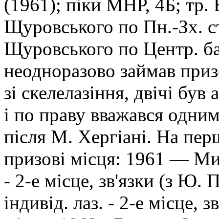
(1961); піки МНР, 4Б; тр. 
Щуровського по Пн.-Зх. ст
Щуровського по Центр. бас
неодноразово займав приз
зі скелелазіння, двічі бу
і по праву вважався одним
після М. Хергіані. На пе
призові місця: 1961 — Мик
- 2-е місце, зв'язки (з Ю. 
індивід. лаз. - 2-е місце, 