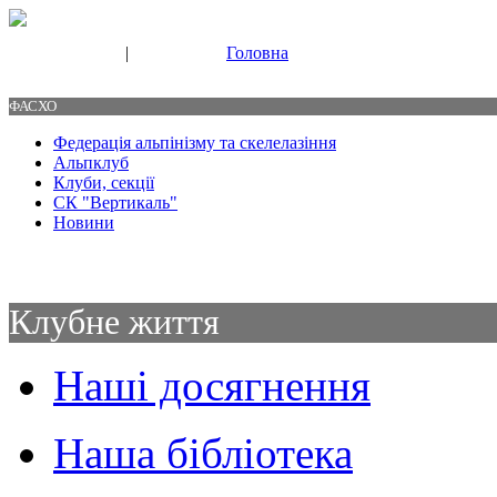
|
Головна
Свяжитесь с нами
Контакты
ФАСХО
Федерація альпінізму та скелелазіння
Альпклуб
Клуби, секції
СК "Вертикаль"
Новини
Клубне життя
Наші досягнення
Наша бібліотека