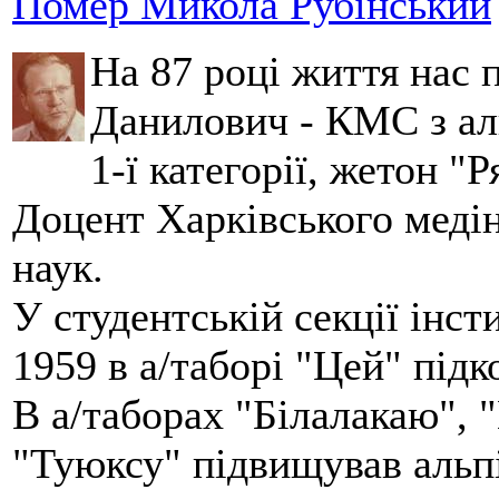
Помер Микола Рубінський
На 87 році життя нас
Данилович - КМС з аль
1-ї категорії, жетон "
Доцент Харківського меді
наук.
У студентській секції інст
1959 в а/таборі "Цей" під
В а/таборах "Білалакаю", "
"Туюксу" підвищував альпі