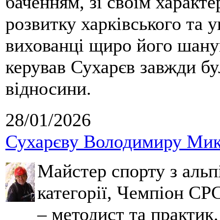
баченням, зі своїм характе
розвитку харківського та у
вихованці щиро його шанув
керував Сухарєв завжди бу
відносини.
28/01/2026
Сухарєву Володимиру Мико
Майстер спорту з альпі
категорії, Чемпіон СРС
– методист та практик