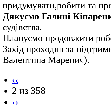
придумувати,робити та пр
Дякуємо Галині Кіпарен
судівства.
Плануємо продовжити робо
Захід проходив за підтри
Валентина Маренич).
‹‹
2 из 358
››