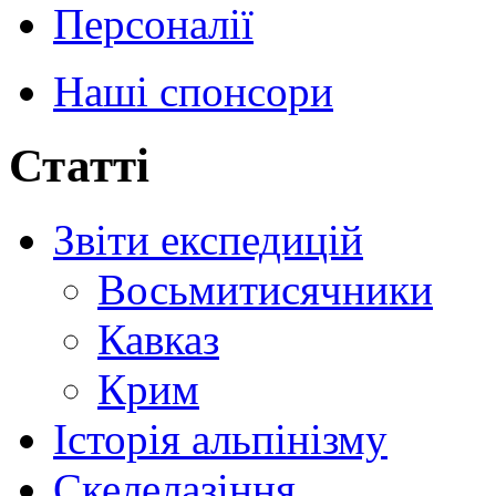
Персоналії
Наші спонсори
Статті
Звіти експедицій
Восьмитисячники
Кавказ
Крим
Історія альпінізму
Скелелазіння