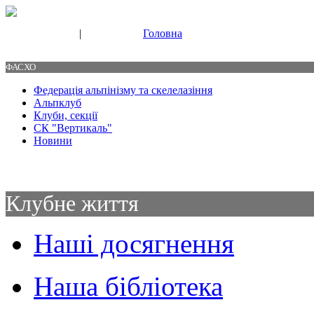
|
Головна
Свяжитесь с нами
Контакты
ФАСХО
Федерація альпінізму та скелелазіння
Альпклуб
Клуби, секції
СК "Вертикаль"
Новини
Клубне життя
Наші досягнення
Наша бібліотека